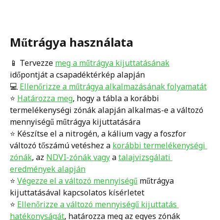
Műtrágya használata
📱 Tervezze 
meg a műtrágya kijuttatásának
időpontját a csapadéktérkép alapján
💻 
Ellenőrizze a műtrágya alkalmazásának folyamatát
⭐️ 
Határozza meg
, hogy a tábla a korábbi 
termelékenységi zónák alapján alkalmas-e a változó 
mennyiségű műtrágya kijuttatására
⭐️ Készítse el a nitrogén, a kálium vagy a foszfor 
változó tőszámú vetéshez a 
korábbi termelékenységi 
zónák
, az 
NDVI-zónák vagy
 a 
talajvizsgálati 
eredmények alapján
⭐️ 
Végezze el a változó mennyiségű
 műtrágya 
kijuttatásával kapcsolatos kísérletet
⭐️ 
Ellenőrizze a változó mennyiségű kijuttatás 
hatékonyságát
, határozza meg az egyes zónák 