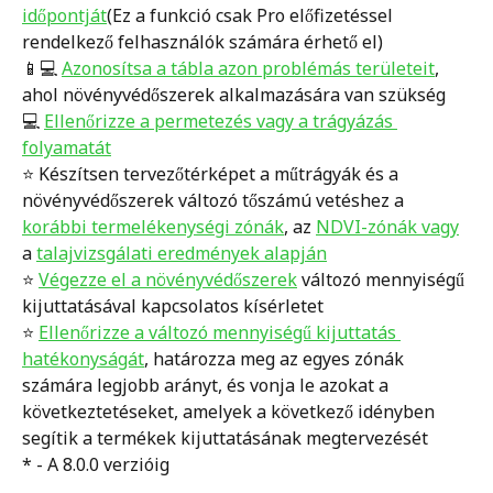
időpontját
(Ez a funkció csak Pro előfizetéssel 
rendelkező felhasználók számára érhető el)
📱💻 
Azonosítsa a tábla azon problémás területeit
, 
ahol növényvédőszerek alkalmazására van szükség
💻 
Ellenőrizze a permetezés vagy a trágyázás 
folyamatát
⭐️ Készítsen tervezőtérképet a műtrágyák és a 
növényvédőszerek változó tőszámú vetéshez a 
korábbi termelékenységi zónák
, az 
NDVI-zónák vagy
a 
talajvizsgálati eredmények alapján
⭐️ 
Végezze el a növényvédőszerek
 változó mennyiségű 
kijuttatásával kapcsolatos kísérletet
⭐️ 
Ellenőrizze a változó mennyiségű kijuttatás 
hatékonyságát
, határozza meg az egyes zónák 
számára legjobb arányt, és vonja le azokat a 
következtetéseket, amelyek a következő idényben 
segítik a termékek kijuttatásának megtervezését
* - A 8.0.0 verzióig