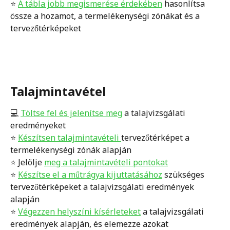
⭐️ 
A tábla jobb megismerése érdekében
 hasonlítsa 
össze a hozamot, a termelékenységi zónákat és a 
tervezőtérképeket 
Talajmintavétel
💻 
Töltse fel és jelenítse meg
 a talajvizsgálati 
eredményeket
⭐️ 
Készítsen talajmintavételi 
tervezőtérképet a 
termelékenységi zónák alapján
⭐️ Jelölje 
meg a talajmintavételi pontokat
⭐️ 
Készítse el a műtrágya kijuttatásához
 szükséges 
tervezőtérképeket a talajvizsgálati eredmények 
alapján
⭐️ 
Végezzen helyszíni kísérleteket
 a talajvizsgálati 
eredmények alapján, és elemezze azokat