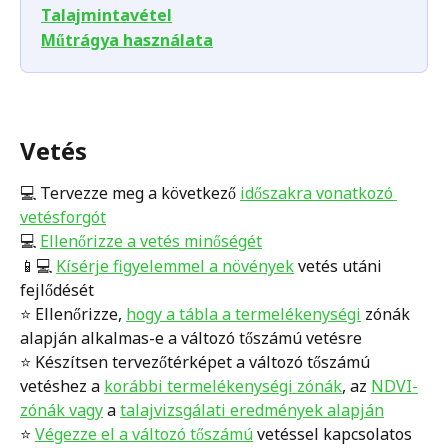
Talajmintavétel
Műtrágya használata
Vetés
💻 Tervezze meg a következő 
időszakra vonatkozó 
vetésforgót
💻 
Ellenőrizze a vetés minőségét
📱💻 
Kísérje figyelemmel a növények
 vetés utáni 
fejlődését
⭐️ Ellenőrizze, 
hogy a tábla a termelékenységi
 zónák 
alapján alkalmas-e a változó tőszámú vetésre
⭐️ Készítsen tervezőtérképet a változó tőszámú 
vetéshez a 
korábbi termelékenységi zónák
, az 
NDVI-
zónák vagy
 a 
talajvizsgálati eredmények alapján
⭐️ 
Végezze el a változó tőszámú
 vetéssel kapcsolatos 