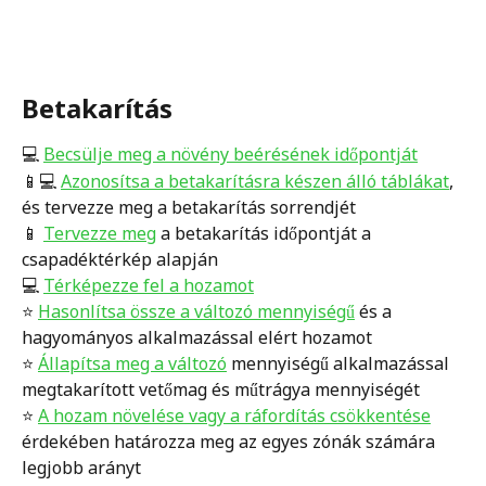
Betakarítás
💻 
Becsülje meg a növény beérésének időpontját
📱💻 
Azonosítsa a betakarításra készen álló táblákat
, 
és tervezze meg a betakarítás sorrendjét
📱 
Tervezze meg
 a betakarítás időpontját a 
csapadéktérkép alapján
💻 
Térképezze fel a hozamot
⭐️ 
Hasonlítsa össze a változó mennyiségű
 és a 
hagyományos alkalmazással elért hozamot
⭐️ 
Állapítsa meg a változó
 mennyiségű alkalmazással 
megtakarított vetőmag és műtrágya mennyiségét
⭐️ 
A hozam növelése vagy a ráfordítás csökkentése
érdekében határozza meg az egyes zónák számára 
legjobb arányt