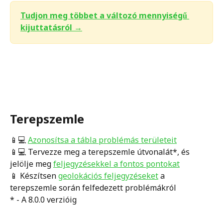
Tudjon meg többet a változó mennyiségű 
kijuttatásról →
Terepszemle
📱💻 
Azonosítsa a tábla problémás területeit
📱💻 Tervezze meg a terepszemle útvonalát*, és 
jelölje meg 
feljegyzésekkel a fontos pontokat
📱 Készítsen 
geolokációs feljegyzéseket
 a 
terepszemle során felfedezett problémákról 
* - A 8.0.0 verzióig