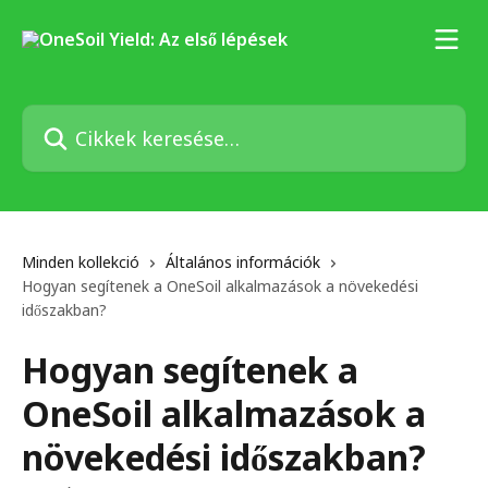
Ugrás a fő tartalomra
Cikkek keresése…
Minden kollekció
Általános információk
Hogyan segítenek a OneSoil alkalmazások a növekedési
időszakban?
Hogyan segítenek a
OneSoil alkalmazások a
növekedési időszakban?