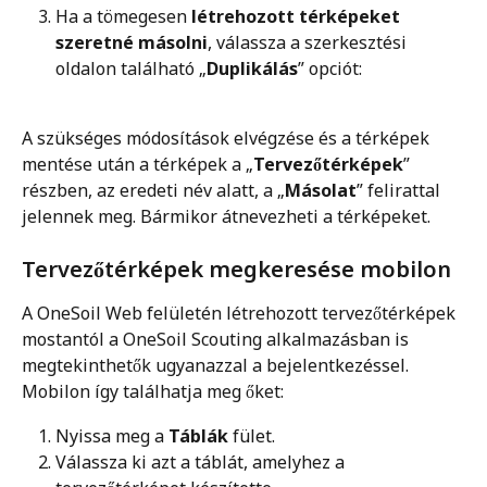
Ha a tömegesen 
létrehozott térképeket 
szeretné másolni
, válassza a szerkesztési 
oldalon található „
Duplikálás
” opciót:
A szükséges módosítások elvégzése és a térképek 
mentése után a térképek a „
Tervezőtérképek
” 
részben, az eredeti név alatt, a „
Másolat
” felirattal 
jelennek meg. Bármikor átnevezheti a térképeket. 
Tervezőtérképek megkeresése mobilon
A OneSoil Web felületén létrehozott tervezőtérképek 
mostantól a OneSoil Scouting alkalmazásban is 
megtekinthetők ugyanazzal a bejelentkezéssel.
Mobilon így találhatja meg őket:
Nyissa meg a 
Táblák
 fület.
Válassza ki azt a táblát, amelyhez a 