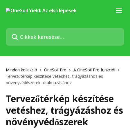
Ugrás a fő tartalomra
Cikkek keresése…
Minden kollekció
OneSoil Pro
A OneSoil Pro funkciói
Tervezőtérkép készítése vetéshez, trágyázáshoz és
növényvédőszerek alkalmazásához
Tervezőtérkép készítése
vetéshez, trágyázáshoz és
növényvédőszerek