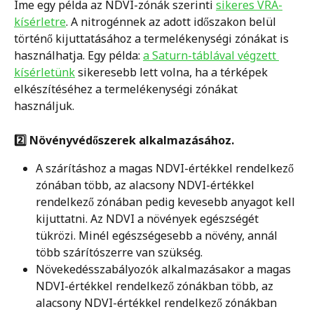
Íme egy példa az NDVI-zónák szerinti 
sikeres VRA-
kísérletre
. A nitrogénnek az adott időszakon belül 
történő kijuttatásához a termelékenységi zónákat is 
használhatja. Egy példa: 
a Saturn-táblával végzett 
kísérletünk
 sikeresebb lett volna, ha a térképek 
elkészítéséhez a termelékenységi zónákat 
használjuk.
2️⃣ Növényvédőszerek alkalmazásához.
A szárításhoz a magas NDVI-értékkel rendelkező 
zónában több, az alacsony NDVI-értékkel 
rendelkező zónában pedig kevesebb anyagot kell 
kijuttatni. Az NDVI a növények egészségét 
tükrözi. Minél egészségesebb a növény, annál 
több szárítószerre van szükség.  
Növekedésszabályozók alkalmazásakor a magas 
NDVI-értékkel rendelkező zónákban több, az 
alacsony NDVI-értékkel rendelkező zónákban 