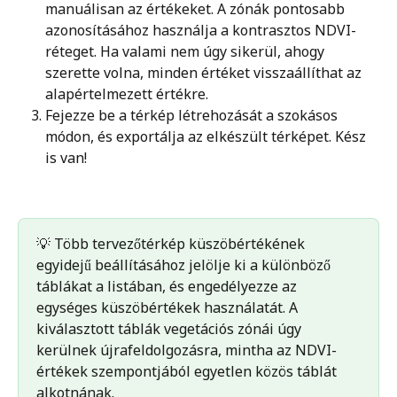
manuálisan az értékeket. A zónák pontosabb 
azonosításához használja a kontrasztos NDVI-
réteget. Ha valami nem úgy sikerül, ahogy 
szerette volna, minden értéket visszaállíthat az 
alapértelmezett értékre.
Fejezze be a térkép létrehozását a szokásos 
módon, és exportálja az elkészült térképet. Kész 
is van!
💡 Több tervezőtérkép küszöbértékének 
egyidejű beállításához jelölje ki a különböző 
táblákat a listában, és engedélyezze az 
egységes küszöbértékek használatát. A 
kiválasztott táblák vegetációs zónái úgy 
kerülnek újrafeldolgozásra, mintha az NDVI-
értékek szempontjából egyetlen közös táblát 
alkotnának.