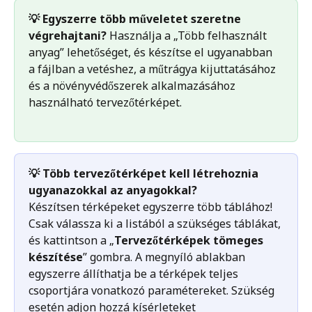
💡 Egyszerre több műveletet szeretne 
végrehajtani? 
Használja a „Több felhasznált 
anyag” lehetőséget, és készítse el ugyanabban 
a fájlban a vetéshez, a műtrágya kijuttatásához 
és a növényvédőszerek alkalmazásához 
használható tervezőtérképet.
💡 Több tervezőtérképet kell létrehoznia 
ugyanazokkal az anyagokkal? 
Készítsen térképeket egyszerre több táblához! 
Csak válassza ki a listából a szükséges táblákat, 
és kattintson a „
Tervezőtérképek tömeges 
készítése
” gombra. A megnyíló ablakban 
egyszerre állíthatja be a térképek teljes 
csoportjára vonatkozó paramétereket. Szükség 
esetén adjon hozzá kísérleteket 