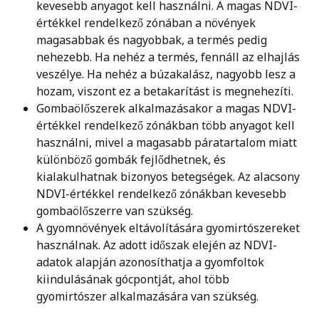
kevesebb anyagot kell használni. A magas NDVI-
értékkel rendelkező zónában a növények 
magasabbak és nagyobbak, a termés pedig 
nehezebb. Ha nehéz a termés, fennáll az elhajlás 
veszélye. Ha nehéz a búzakalász, nagyobb lesz a 
hozam, viszont ez a betakarítást is megnehezíti.
Gombaölőszerek alkalmazásakor a magas NDVI-
értékkel rendelkező zónákban több anyagot kell 
használni, mivel a magasabb páratartalom miatt 
különböző gombák fejlődhetnek, és 
kialakulhatnak bizonyos betegségek. Az alacsony 
NDVI-értékkel rendelkező zónákban kevesebb 
gombaölőszerre van szükség.
A gyomnövények eltávolítására gyomirtószereket 
használnak. Az adott időszak elején az NDVI-
adatok alapján azonosíthatja a gyomfoltok 
kiindulásának gócpontját, ahol több 
gyomirtószer alkalmazására van szükség.   