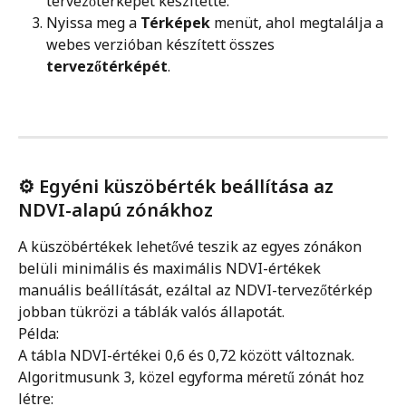
tervezőtérképet készítette.
Nyissa meg a 
Térképek
 menüt, ahol megtalálja a 
webes verzióban készített összes 
tervezőtérképét
.
⚙️ Egyéni küszöbérték beállítása az 
NDVI-alapú zónákhoz 
A küszöbértékek lehetővé teszik az egyes zónákon 
belüli minimális és maximális NDVI-értékek 
manuális beállítását, ezáltal az NDVI-tervezőtérkép 
jobban tükrözi a táblák valós állapotát.
Példa: 
A tábla NDVI-értékei 0,6 és 0,72 között változnak. 
Algoritmusunk 3, közel egyforma méretű zónát hoz 
létre: