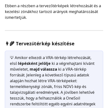
Ebben a részben a tervezőtérképek létrehozását és a 
kezelési zónákhoz tartozó arányok meghatározását 
ismertetjük.
👨‍🌾 Tervezőtérkép készítése
💡 Amikor elkezdi a VRA-térkép létrehozását, 
első 
lépésként jelölje
 ki a végrehajtani kívánt 
műveletet, 
majd válassza
 ki a VRA-térkép 
forrását. Jelenleg a következő típusú adatok 
alapján hozhat létre VRA-térképeket: 
termelékenységi zónák, friss NDVI-kép és 
talajvizsgálati eredmények. A jövőben lehetővé 
tesszük, hogy a felhasználók a OneSoil 
rendszerbe feltöltött egyéb egyéni adatrétegek 