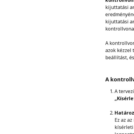
kontrollvon
kijuttatási 
eredményéne
kijuttatási 
kontrollvona
A kontrollvo
azok kézzel 
beállítást, é
A kontroll
A tervez
„Kísérl
Határoz
Ez az az
kísérlet