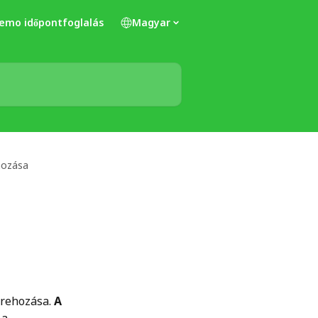
emo időpontfoglalás
Magyar
hozása
trehozása. 
A 