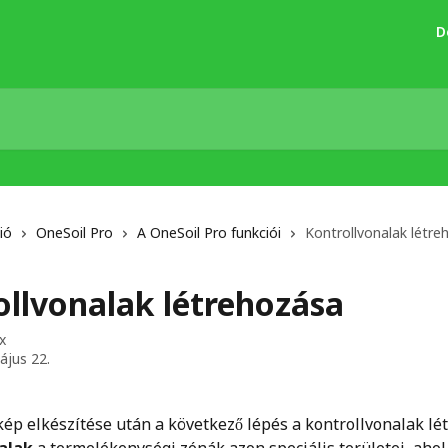
D
ió
OneSoil Pro
A OneSoil Pro funkciói
Kontrollvonalak létre
ollvonalak létrehozása
x
ájus 22.
kép elkészítése után a következő lépés a kontrollvonalak lé