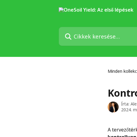
Ugrás a fő tartalomra
Cikkek keresése…
Minden kollekc
Kontr
Írta:
Ale
2024. m
A tervezőtér