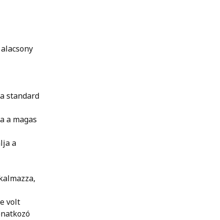
 alacsony 
a standard 
a a magas 
ja a 
kalmazza, 
 volt 
onatkozó 