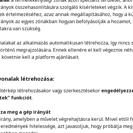
alak
 a termelékenységi zónák azon speciális területei, ahol
arányok összehasonlítására szolgáló kísérleteket végzik. A kí
k értelmezéséhez, azaz annak megállapításához, hogy a k
arányok az egyes zónákban hogyan befolyásolják a hozamot, 
lakra van szükség. 
nalakat az alkalmazás automatikusan létrehozza, így nincs 
történő megrajzolására. Ennek ellenére el kell végeznie néh
s követnie kell a platform ajánlásait. 
vonalak létrehozása:
őtérkép létrehozásakor vagy szerkesztésekor 
engedélyezze
etek” funkciót
.
za meg a gép irányát 
 irány, amelyben a művelet végrehajtásra kerül. Mivel ettől f
i eredmények hitelessége, azt javasoljuk, hogy próbálja meg 