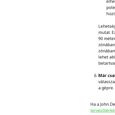
elhe
pote
húzó
Lehetség
mutat. E
90 méter
zónában 
zónában 
lehet ab
betartva
Már csa
válassza 
a gépre.
Ha a John De
tervezőtérké