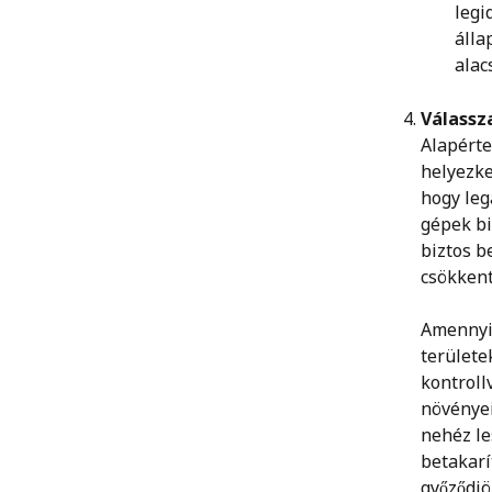
legi
álla
alac
Válassza
Alapérte
helyezke
hogy leg
gépek bi
biztos b
csökkent
Amennyib
területe
kontroll
növényei
nehéz le
betakarí
győződjö