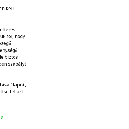
i 
n kell 
eltérést 
ük fel, hogy 
ységű 
kenységű 
e biztos 
den szabályt 
ása” lapot, 
tse fel azt 
a 