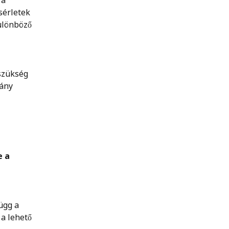
 a 
sérletek 
ülönböző 
szükség 
ány 
 a 
ügg a 
a lehető 