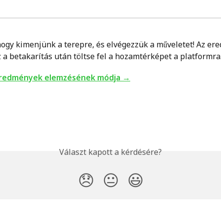
, hogy kimenjünk a terepre, és elvégezzük a műveletet! Az e
a betakarítás után töltse fel a hozamtérképet a platformra
 eredmények elemzésének módja →
Választ kapott a kérdésére?
😞
😐
😃