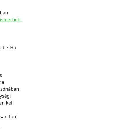
tban 
ismerheti 
 be. Ha 
s 
ra 
 zónában 
ységi 
n kell 
san futó 