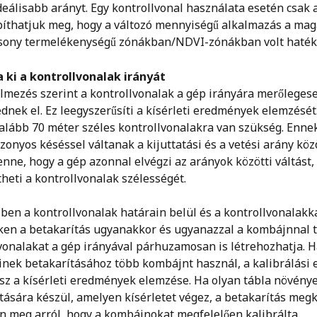
deálisabb arányt. Egy kontrollvonal használata esetén csak a
píthatjuk meg, hogy a változó mennyiségű alkalmazás a mag
sony termelékenységű zónákban/NDVI-zónákban volt haték
 ki a kontrollvonalak irányát
lmezés szerint a kontrollvonalak a gép irányára merőleges
dnek el. Ez leegyszerűsíti a kísérleti eredmények elemzését.
alább 70 méter széles kontrollvonalakra van szükség. Ennek
zonyos késéssel váltanak a kijuttatási és a vetési arány közö
enne, hogy a gép azonnal elvégzi az arányok közötti váltást, 
heti a kontrollvonalak szélességét.
en a kontrollvonalak határain belül és a kontrollvonalakka
ken a betakarítás ugyanakkor és ugyanazzal a kombájnnal tö
vonalakat a gép irányával párhuzamosan is létrehozhatja. Ha
nek betakarításához több kombájnt használ, a kalibrálási e
sz a kísérleti eredmények elemzése. Ha olyan tábla növény
tására készül, amelyen kísérletet végez, a betakarítás megk
n meg arról, hogy a kombájnokat megfelelően kalibrálta. 