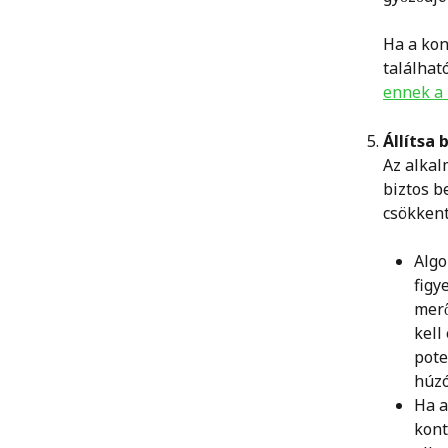
Ha a kon
találhat
ennek a
Állítsa 
Az alkal
biztos b
csökkent
Algo
figy
merő
kell
pote
húzó
Ha a
kont