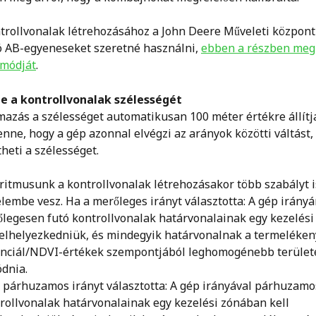
trollvonalak létrehozásához a John Deere Műveleti közpon
ó AB-egyeneseket szeretné használni, 
ebben a részben meg
 módját
.
be a kontrollvonalak szélességét 
mazás a szélességet automatikusan 100 méter értékre állítja
enne, hogy a gép azonnal elvégzi az arányok közötti váltást, 
heti a szélességet. 
ritmusunk a kontrollvonalak létrehozásakor több szabályt i
elembe vesz. Ha a merőleges irányt választotta: A gép irányá
legesen futó kontrollvonalak határvonalainak egy kezelési
 elhelyezkedniük, és mindegyik határvonalnak a termeléken
nciál/NDVI-értékek szempontjából leghomogénebb területe
dnia.
 párhuzamos irányt választotta: A gép irányával párhuzamo
rollvonalak határvonalainak egy kezelési zónában kell 