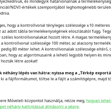
lyezkedniük, és mindegyik határvonalnak a termelékenység
nciál/NDVI-értékek szempontjából leghomogénebb területe
dnia.
es, hogy a kontrollvonal tényleges szélessége ±10 méteres 
z az adott tábla termelékenységének eloszlásától függ. Tegy
 széles kontrollvonalakat hozott létre. A magas termeléken
a kontrollvonal szélessége 100 méter, az alacsony termelé
pedig 80 méter lehet. A kontrollvonalak szélessége eltérő, d
ban, hogy az algoritmusaink a lehető legjobb helyen és min
 hozták létre azokat!
k néhány lépés van hátra: nyissa meg a „Térkép exportál
ki a fájlformátumot, töltse le a fájlt a számítógépre, majd töl
ere Műveleti központot használja, nézze meg, 
hogyan lehet 
pet néhány kattintással átmásolni a gépre
.