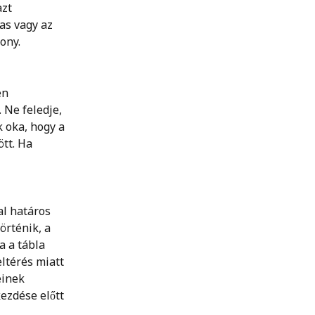
zt 
as vagy az 
ony. 
en 
 Ne feledje, 
 oka, hogy a 
tt. Ha 
l határos 
rténik, a 
 a tábla 
ltérés miatt 
einek 
ezdése előtt 