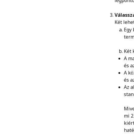
legpont
Válassz
Két lehe
Egy 
ter
Két 
A ma
és a
A kö
és a
Az a
stan
Mive
mi 2
kiér
haté