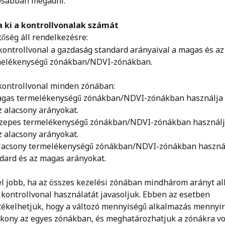
osabban megadni.
a ki a kontrollvonalak számát 
tőség áll rendelkezésre:
kontrollvonal a gazdaság standard arányaival a magas és az
melékenységű zónákban/NDVI-zónákban.
kontrollvonal minden zónában:
gas termelékenységű zónákban/NDVI-zónákban használja 
z alacsony arányokat.
zepes termelékenységű zónákban/NDVI-zónákban használj
z alacsony arányokat.
lacsony termelékenységű zónákban/NDVI-zónákban használ
dard és az magas arányokat.
l jobb, ha az összes kezelési zónában mindhárom arányt al
 kontrollvonal használatát javasoljuk. Ebben az esetben 
tékelhetjük, hogy a változó mennyiségű alkalmazás mennyire
kony az egyes zónákban, és meghatározhatjuk a zónákra v