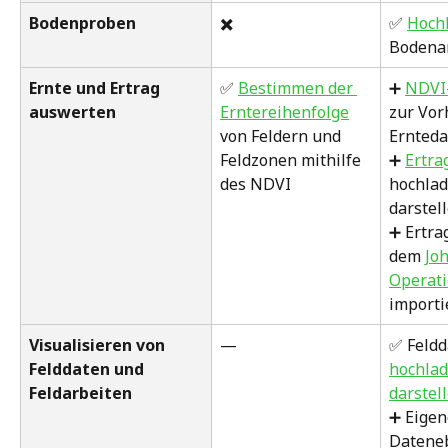
Bodenproben
✖️
✅ 
Hoch
Bodena
Ernte und Ertrag 
✅ 
Bestimmen der 
➕ 
NDVI
auswerten
Erntereihenfolge
zur Vor
von Feldern und 
Ernted
Feldzonen mithilfe 
➕ 
Ertra
des NDVI
hochlad
darstel
➕ Ertra
dem 
Jo
Operati
importi
Visualisieren von 
—  
✅ Feldd
Felddaten und 
hochlad
Feldarbeiten
darstel
➕ Eigen
Datene