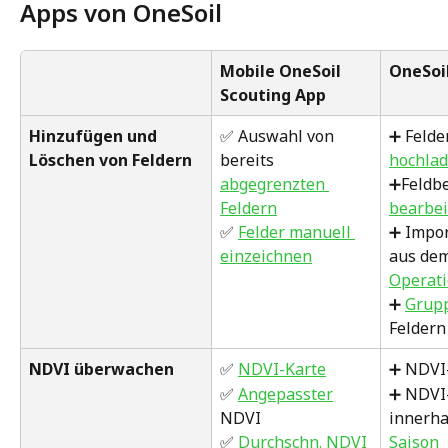
Apps von OneSoil
Mobile OneSoil 
OneSoi
Scouting App
Hinzufügen und 
✅ Auswahl von 
➕ Felde
Löschen von Feldern
bereits 
hochla
abgegrenzten 
➕Feldb
Feldern
bearbei
✅ 
Felder manuell 
➕ Impor
einzeichnen
aus dem
Operati
➕ 
Grup
Feldern
NDVI überwachen
✅ 
NDVI-Karte
➕ NDVI
✅ 
Angepasster
➕ NDVI
NDVI
innerha
✅ 
Durchschn. NDVI
Saison