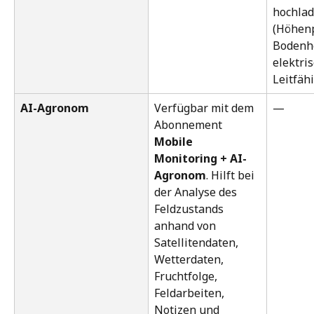
hochlad
(Höhenp
Bodenhe
elektris
Leitfähi
AI-Agronom
Verfügbar mit dem 
— 
Abonnement 
Mobile 
Monitoring + AI-
Agronom
. Hilft bei 
der Analyse des 
Feldzustands 
anhand von 
Satellitendaten, 
Wetterdaten, 
Fruchtfolge, 
Feldarbeiten, 
Notizen und 