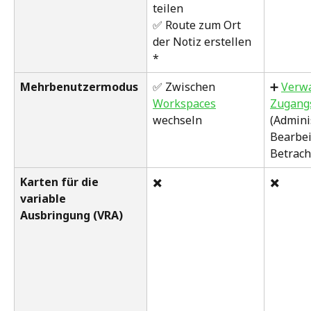
teilen
✅ Route zum Ort 
der Notiz erstellen 
*
Mehrbenutzermodus
✅ Zwischen 
➕ 
Verwa
Workspaces
Zugang
wechseln 
(Adminis
Bearbei
Betrach
Karten für die 
✖️
✖️
variable 
Ausbringung (VRA)