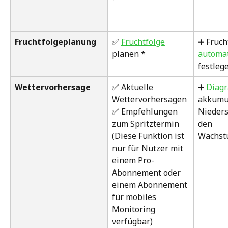
Fruchtfolgeplanung
✅ 
Fruchtfolge
➕ Fruch
planen *
automa
festleg
Wettervorhersage
✅ Aktuelle 
➕ 
Diag
Wettervorhersagen 
akkumul
✅ Empfehlungen 
Nieders
zum Spritztermin 
den 
(Diese Funktion ist 
Wachst
nur für Nutzer mit 
einem Pro-
Abonnement oder 
einem Abonnement 
für mobiles 
Monitoring 
verfügbar)