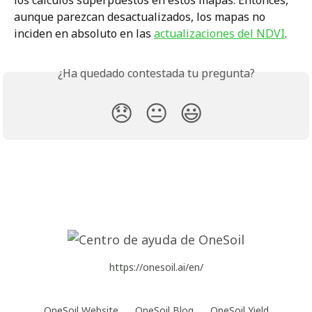
los cálculos superpuestos en estos mapas. Entonces, 
aunque parezcan desactualizados, los mapas no 
inciden en absoluto en las 
actualizaciones del NDVI
.
¿Ha quedado contestada tu pregunta?
😞
😐
😃
https://onesoil.ai/en/
OneSoil Website
OneSoil Blog
OneSoil Yield