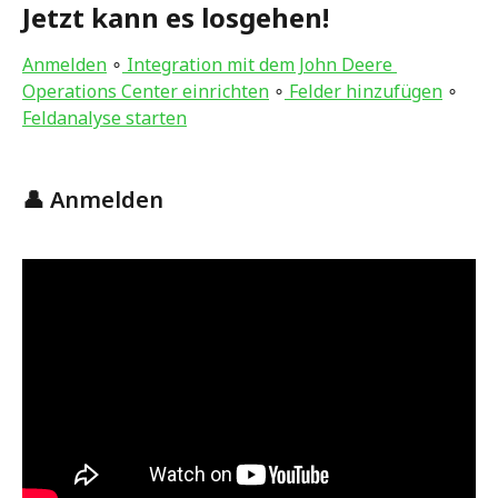
Jetzt kann es losgehen!
Anmelden
 ∘
 Integration mit dem John Deere 
Operations Center einrichten
 ∘
 Felder hinzufügen
 ∘ 
Feldanalyse starten
👤 Anmelden 