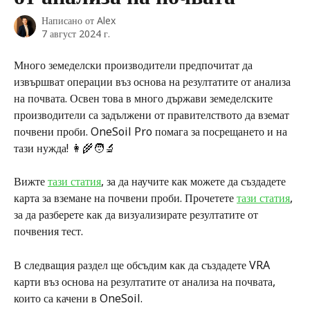
Написано от
Alex
7 август 2024 г.
Много земеделски производители предпочитат да 
извършват операции въз основа на резултатите от анализа 
на почвата. Освен това в много държави земеделските 
производители са задължени от правителството да вземат 
почвени проби. OneSoil Pro помага за посрещането и на 
тази нужда! 👩‍🌾🧑‍🔬
Вижте 
тази статия
, за да научите как можете да създадете 
карта за вземане на почвени проби. Прочетете 
тази статия
, 
за да разберете как да визуализирате резултатите от 
почвения тест.
В следващия раздел ще обсъдим как да създадете VRA 
карти въз основа на резултатите от анализа на почвата, 
които са качени в OneSoil.