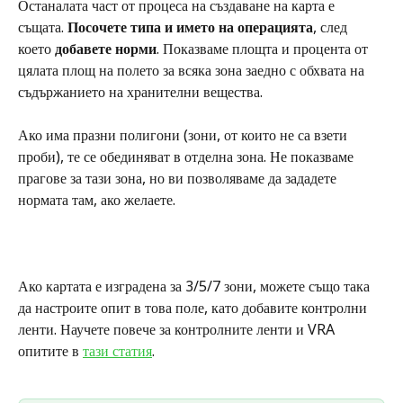
Останалата част от процеса на създаване на карта е 
същата. 
Посочете типа и името на операцията
, след 
което 
добавете норми
. Показваме площта и процента от 
цялата площ на полето за всяка зона заедно с обхвата на 
съдържанието на хранителни вещества.
Ако има празни полигони (зони, от които не са взети 
проби), те се обединяват в отделна зона. Не показваме 
прагове за тази зона, но ви позволяваме да зададете 
нормата там, ако желаете.
Ако картата е изградена за 3/5/7 зони, можете също така 
да настроите опит в това поле, като добавите контролни 
ленти. Научете повече за контролните ленти и VRA 
опитите в 
тази статия
. 