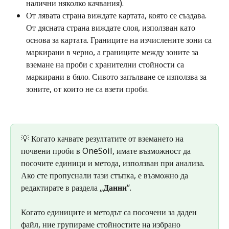
налични няколко качвания).
От лявата страна виждате картата, която се създава. 
От дясната страна виждате слоя, използван като 
основа за картата. Границите на изчислените зони са 
маркирани в черно, а границите между зоните за 
вземане на проби с хранителни стойности са 
маркирани в бяло. Сивото запълване се използва за 
зоните, от които не са взети проби.
💡 Когато качвате резултатите от вземането на 
почвени проби в OneSoil, имате възможност да 
посочите единици и метода, използван при анализа. 
Ако сте пропуснали тази стъпка, е възможно да 
редактирате в раздела „
Данни
“.
Когато единиците и методът са посочени за даден 
файл, ние групираме стойностите на избрано 