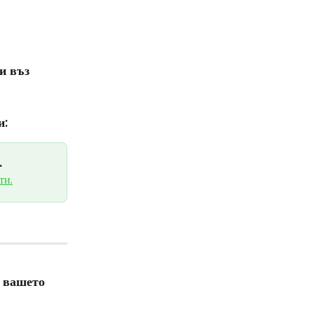
и въз 
: 
 
ти.
 вашето 