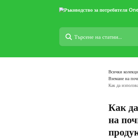
Към основното съдържание
Търсене на статии...
Всички колекц
Вземане на поч
Как да използв
Как да
на поч
проду