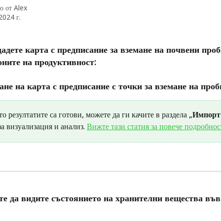
о от
Alex
2024 г.
дадете карта с предписание за вземане на почвени проб
оните на продуктивност:
ане на карта с предписание с точки за вземане на проби
то резултатите са готови, можете да ги качите в раздела „
Импорт.
за визуализация и анализ. 
Вижте тази статия за повече подробнос
сте да видите състоянието на хранителни вещества във