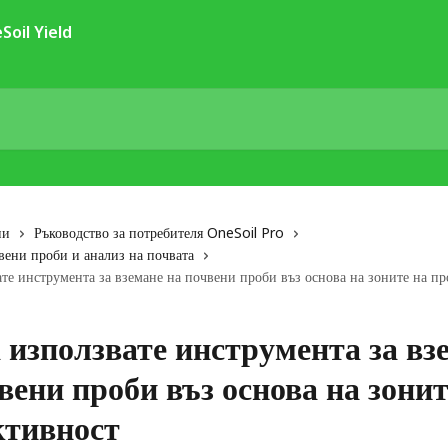
ии
Ръководство за потребителя OneSoil Pro
вени проби и анализ на почвата
ате инструмента за вземане на почвени проби въз основа на зоните на п
 използвате инструмента за вз
вени проби въз основа на зонит
ктивност