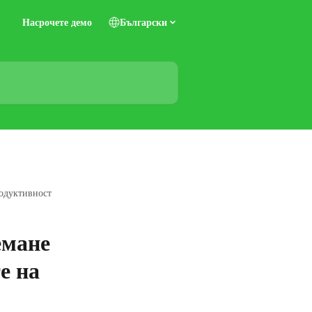
Насрочете демо
Български
родуктивност
емане
е на