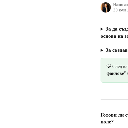
Написан
30 юли 
За да съз
основа на з
За създав
💡 След ка
файлове
“ 
Готови ли 
поле?