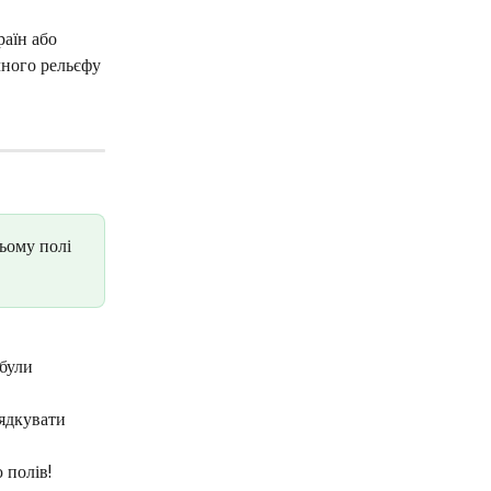
аїн або 
чного рельєфу 
ьому полі 
були 
ядкувати 
 полів!