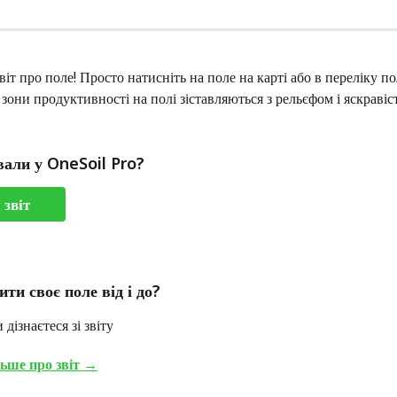
іт про поле! Просто натисніть на поле на карті або в переліку пол
к зони продуктивності на полі зіставляються з рельєфом і яскравіс
али у OneSoil Pro?
 звіт
ити своє поле від і до? 
дізнаєтеся зі звіту
льше про звіт
 →