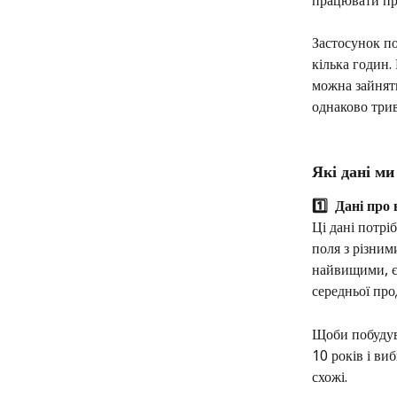
працювати про
Застосунок п
кілька годин.
можна зайняти
однаково три
Які дані м
1️⃣  Дані про
Ці дані потрі
поля з різним
найвищими, є 
середньої про
Щоби побудува
10 років і ви
схожі. 