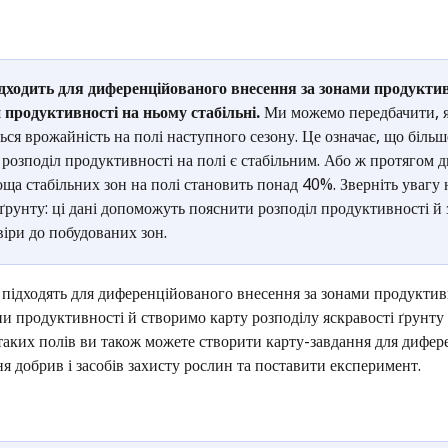
дходить для диференційованого внесення за зонами продуктив
 продуктивності на ньому стабільні. 
Ми можемо передбачити, я
ься врожайність на полі наступного сезону. Це означає, що більше
 розподіл продуктивності на полі є стабільним. Або ж протягом д
оща стабільних зон на полі становить понад 40%. Зверніть увагу н
 ґрунту: ці дані допоможуть пояснити розподіл продуктивності й
віри до побудованих зон.
і підходять для диференційованого внесення за зонами продуктив
и продуктивності й створимо карту розподілу яскравості ґрунту 
таких полів ви також можете створити карту-завдання для дифер
ня добрив і засобів захисту рослин та поставити експеримент. 