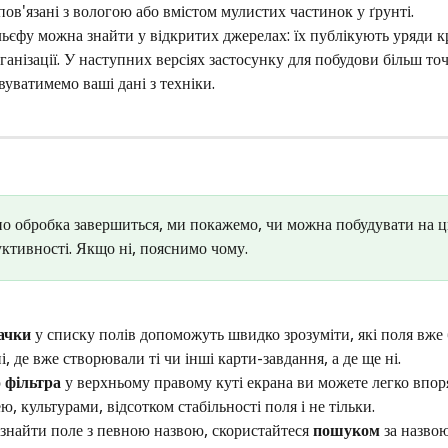
ов'язані з вологою або вмістом мулистих частинок у ґрунті.
ьєфу можна знайти у відкритих джерелах: їх публікують уряди кр
ганізації. У наступних версіях застосунку для побудови більш то
уватимемо ваші дані з техніки.
о обробка завершиться, ми покажемо, чи можна побудувати на ц
ктивності. Якщо ні, пояснимо чому.
начки
 у списку полів допоможуть швидко зрозуміти, які поля вже 
і, де вже створювали ті чи інші карти-завдання, а де ще ні.
 
фільтра
 у верхньому правому куті екрана ви можете легко впор
ю, культурами, відсотком стабільності поля і не тільки.
знайти поле з певною назвою, скористайтеся 
пошуком
 за назвою