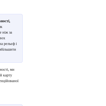
ності, 
к 
 ніж за 
вох 
а рельєф і 
 збільшити 
ності, ми 
й карту 
енційованої 