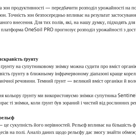
а зон продуктивності — передбачити розподіл урожайності на по
он. Точність зон безпосередньо впливає на результат застосуванн
ного внесення. Для тих полів, які, на нашу думку, підходять для
, платформа OneSoil PRO прогнозує розподіл урожайності з дос
 яскравість ґрунту
 ґрунту на супутниковому знімку можна судити про вміст органік
вість ґрунту в ближньому інфрачервоному діапазоні краще корел
анічної речовини. Темний ґрунт — великий вміст органіки й воло
ня кольору ґрунту ми використовуємо знімки супутника Sentinel
рає ті знімки, коли ґрунт був зораний і чистий від рослинних ре
 рельєф 
 це сукупність його нерівностей. Рельєф впливає на більшість ф
есів на полі. Аналіз даних щодо рельєфу дає змогу знайти обмеж