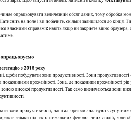
сто зараз. Щоб запустити аналіз, натисніть кнопку «
Активуват
очинає опрацьовувати величезний обсяг даних, тому обробка мож
 Натисніть на поле і ви побачите, скільки залишилося до кінця. Т
ся власними справами: навіть якщо ви закриєте вікно браузера, 
ватиме.
и опрацьовуємо
 вегетацію з 2016 року 
бні, щоби побудувати зони продуктивності. Зони продуктивності
и показниками врожайності. Зона, де показники врожайності рік у
зоною високої продуктивності. Так само визначаються зони низь
дуктивності. 
ти зони продуктивності, наші алгоритми аналізують супутников
бирають знімки під час оптимальних фенологічних стадій, коли о