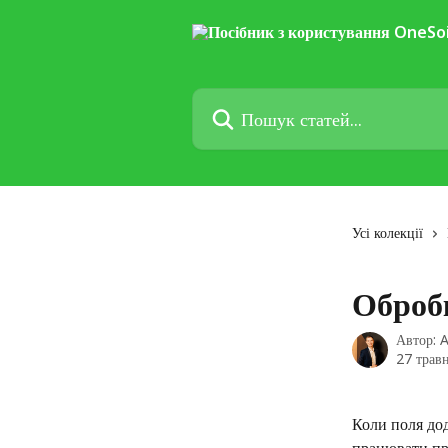
Перейти до основного контенту
Пошук статей...
Усі колекції
Оброб
Автор:
A
27 травн
Коли поля дод