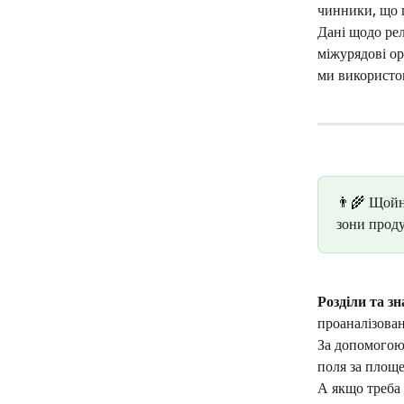
чинники, що п
Дані щодо рел
міжурядові ор
ми використов
👨‍🌾 Щойн
зони проду
Розділи та з
проаналізован
За допомогою
поля за площе
А якщо треба 