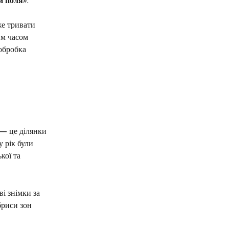
и поля
». 
е тривати 
им часом 
обробка 
 — це ділянки 
 рік були 
кої та 
і знімки за 
бриси зон 