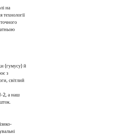
лі на 
я технології 
 точного 
татньою 
и (гумусу) й 
ює з 
ги, світлий 
-2, а наш 
шток.
ізико-
увальні 