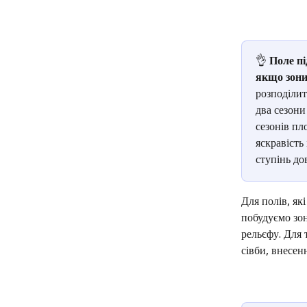
👌 
Поле пі
якщо зони
розподілит
два сезони
сезонів пл
яскравість
ступінь до
Для полів, як
побудуємо зон
рельєфу. Для 
сівби, внесен