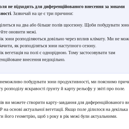
оля не підходять для диференційованого внесення за зонами 
ності
. Зазвичай на це є три причини:
ілиться на два або більше полів щосезону. Щоби побудувати зони
уйте оновити межі.
рік зони розподіляються довільно через вплив клімату. Ми не мо
ачити, як розподіляться зони наступного сезону. 
рік вегетація на полі є однорідною. Тому застосовувати там 
енційоване внесення недоцільно.
 неможливо побудувати зони продуктивності, ми пояснимо прич
у розподілу яскравості ґрунту й карту рельєфу у звіті про поле. 
ів ви можете створити карту-завдання для диференційованого в
Р на основі актуальної вегетації. Якщо поле ділилося на декілька 
и його геометрію, щоб з року в рік межі були актуальними.