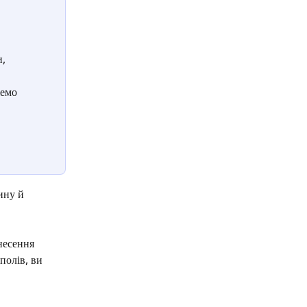
, 
жемо 
ину й 
несення 
полів, ви 