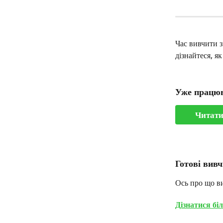
Час вивчити зв
дізнайтеся, я
Уже працюв
Читати
Готові вивч
Ось про що ви 
Дізнатися бі