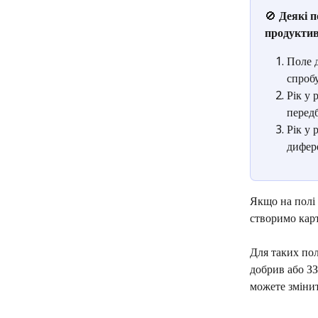
🚫 
Деякі п
продуктив
Поле д
спроб
Рік у 
передб
Рік у 
дифер
Якщо на полі
створимо карт
Для таких пол
добрив або ЗЗ
можете змінит