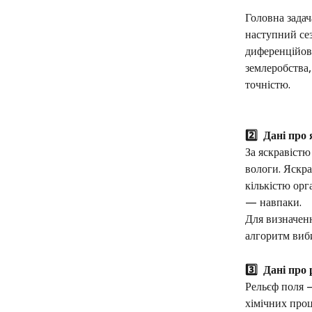
Головна задач
наступний сез
диференційова
землеробства
точністю. 
2️⃣  Дані про
За яскравістю
вологи. Яскра
кількістю орг
— навпаки. 
Для визначен
алгоритм виби
3️⃣  Дані про
Рельєф поля —
хімічних проц