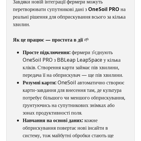
Завдяки новій інтеграції фермери можуть 
перетворювати супутникові дані з 
OneSoil PRO
 на 
реальні рішення для обприскування всього за кілька 
хвилин.
Як це працює — простота в дії 
🌱
Просте підключення:
 фермери з’єднують 
OneSoil PRO з BBLeap LeapSpace у кілька 
кліків. Створення карти займає пів хвилини, 
передача її на обприскувач — ще пів хвилини.
Розумні карти:
 OneSoil автоматично створює 
карти-завдання для внесення там, де культура 
потребує більшого чи меншого обприскування, 
ґрунтуючись на супутникових знімках або 
зонах продуктивності поля.
Навчання на основі даних:
 кожне 
обприскування повертає нові інсайти в 
систему, тож майбутні обробки стають ще 