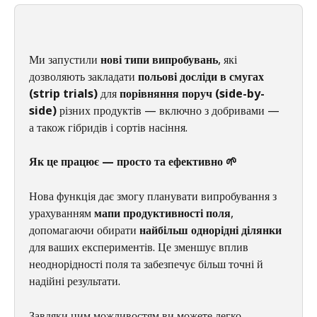
Ми запустили 
нові типи випробувань
, які 
дозволяють закладати 
польові досліди в смугах 
(strip trials)
 для 
порівняння поруч (side-by-
side)
 різних продуктів — включно з добривами — 
а також гібридів і сортів насіння.
Як це працює — просто та ефективно 🌱
Нова функція дає змогу планувати випробування з 
урахуванням 
мапи продуктивності поля
, 
допомагаючи обирати 
найбільш однорідні ділянки
для ваших експериментів. Це зменшує вплив 
неоднорідності поля та забезпечує більш точні й 
надійні результати.
Завдяки цим можливостям ви можете легко 