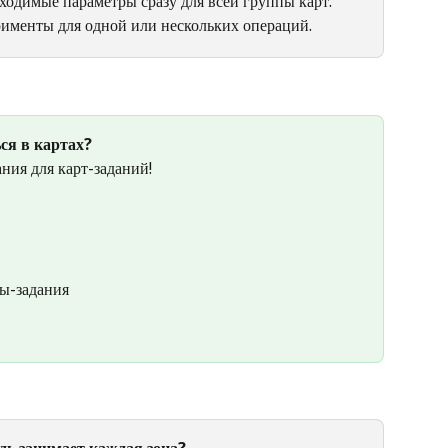
ходимые параметры сразу для всей группы карт. 
рименты для одной или нескольких операций.
ся в картах? 
ния для карт-заданий! 
ты-задания
дь занимает каждая зона? 