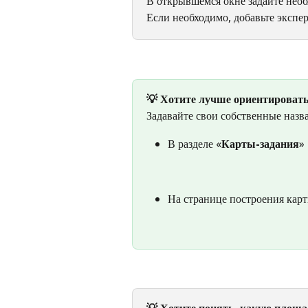
В открывшемся окне задайте необ
Если необходимо, добавьте экспе
💡 Хотите лучше ориентировать
Задавайте свои собственные назва
В разделе «
Карты-задания
»
На странице построения кар
💡 Хотите понять, какую площа