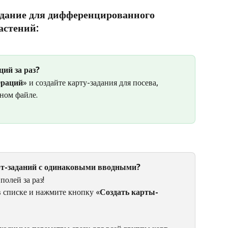
адание для дифференцированного 
астений:
ий за раз? 
ераций
» и создайте карту-задания для посева, 
ном файле.
рт-заданий с одинаковыми вводными? 
олей за раз! 
в списке и нажмите кнопку «
Создать карты-