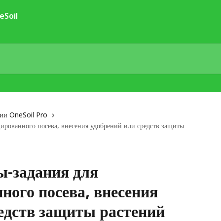
ии OneSoil Pro
цированного посева, внесения удобрений или средств защиты
ы-задания для
ого посева, внесения
едств защиты растений