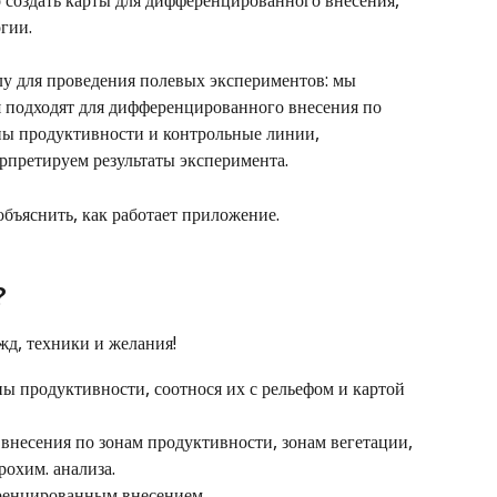
 создать карты для дифференцированного внесения, 
гии. 
у для проведения полевых экспериментов: мы 
я подходят для дифференцированного внесения по 
ны продуктивности и контрольные линии, 
рпретируем результаты эксперимента. 
объяснить, как работает приложение.
?
д, техники и желания! 
ны продуктивности, соотнося их с рельефом и картой 
 внесения по зонам продуктивности, зонам вегетации, 
рохим. анализа.
ренцированным внесением. 