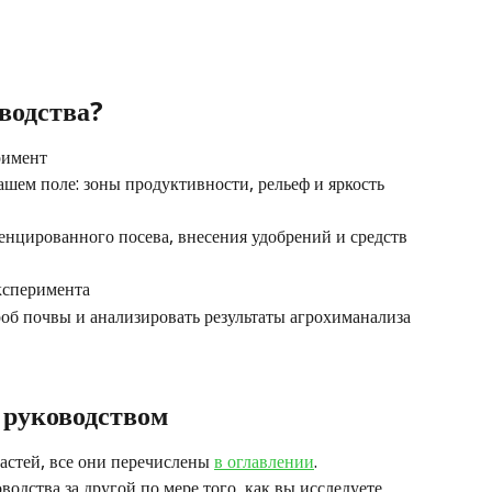
оводства?
римент
шем поле: зоны продуктивности, рельеф и яркость 
енцированного посева, внесения удобрений и средств 
ксперимента
роб почвы и анализировать результаты агрохиманализа 
 руководством
астей, все они перечислены 
в оглавлении
. 
водства за другой по мере того, как вы исследуете 