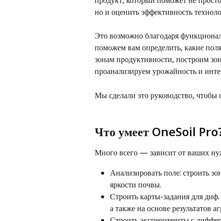
продукт, который поможет не просто
но и оценить эффективность техноло
Это возможно благодаря функционал
поможем вам определить, какие пол
зонам продуктивности, построим зо
проанализируем урожайность и инте
Мы сделали это руководство, чтобы 
Что умеет OneSoil Pro
Много всего — зависит от ваших нуж
Анализировать поле: строить зо
яркости почвы. 
Строить карты-задания для диф.
а также на основе результатов аг
Строить эксперименты с диффе