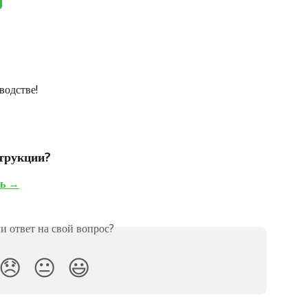
водстве!
трукции? 
ть →
 ответ на свой вопрос?
😞
😐
😃