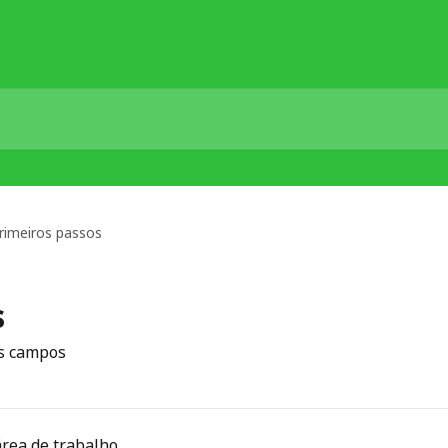
rimeiros passos
s
os campos
área de trabalho