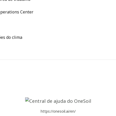
Operations Center
ões do clima
https://onesoil.ai/en/