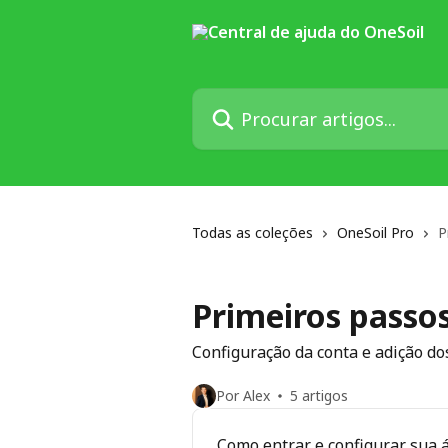
Ir para conteúdo principal
Procurar artigos...
Todas as coleções
OneSoil Pro
P
Primeiros passo
Configuração da conta e adição d
Por Alex
5 artigos
Como entrar e configurar sua 