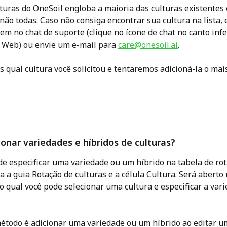
ulturas do OneSoil engloba a maioria das culturas existentes
ão todas. Caso não consiga encontrar sua cultura na lista, 
 no chat de suporte (clique no ícone de chat no canto infer
o Web) ou envie um e-mail para 
care@onesoil.ai
. 
s qual cultura você solicitou e tentaremos adicioná-la o mai
ionar variedades e híbridos de culturas? 
de especificar uma variedade ou um híbrido na tabela de rot
ra a guia Rotação de culturas e a célula Cultura. Será aberto
o qual você pode selecionar uma cultura e especificar a vari
todo é adicionar uma variedade ou um híbrido ao editar um