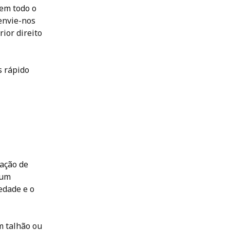
 em todo o 
envie-nos 
ior direito 
s rápido 
ação de 
 um 
edade e o 
 talhão ou 