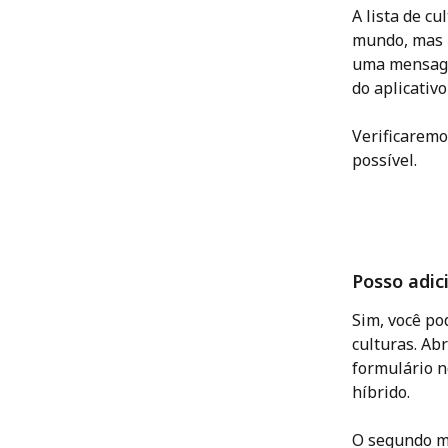
A lista de c
mundo, mas n
uma mensagem
do aplicativ
Verificaremo
possível.
Posso adic
Sim, você po
culturas. Ab
formulário n
híbrido.
O segundo mé