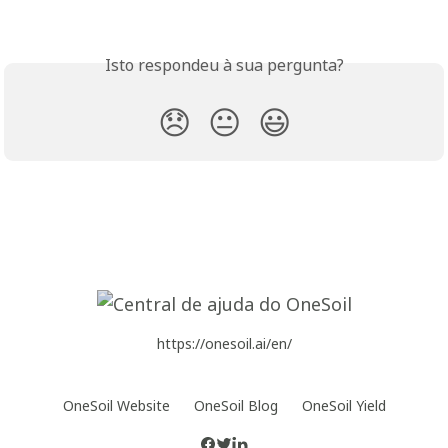
Isto respondeu à sua pergunta?
😞
😐
😃
https://onesoil.ai/en/
OneSoil Website
OneSoil Blog
OneSoil Yield