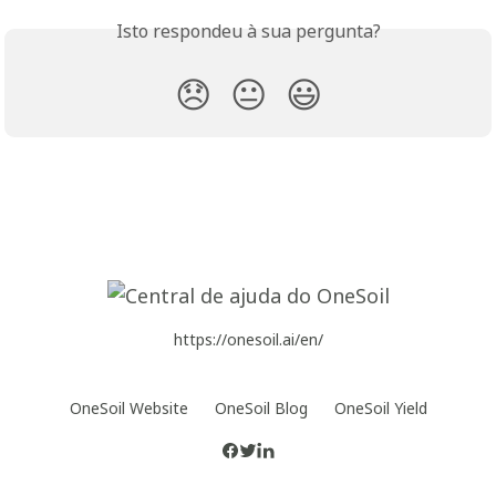
Isto respondeu à sua pergunta?
😞
😐
😃
https://onesoil.ai/en/
OneSoil Website
OneSoil Blog
OneSoil Yield