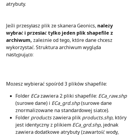
atrybuty.
Jeśli przesyłasz plik ze skanera Geonics, 
należy 
wybrać i przesłać tylko jeden plik shapefile z 
archiwum,
 zależnie od tego, które dane chcesz 
wykorzystać. Struktura archiwum wygląda 
następująco:
Możesz wybierać spośród 3 plików shapefile:
Folder 
ECa
 zawiera 2 pliki shapefile: 
ECa_raw.shp 
(surowe dane) i 
ECa_grd.shp
 (surowe dane 
znormalizowane na standardowej siatce). 
Folder 
products
 zawiera plik 
products.shp
, który 
jest identyczny z plikiem 
ECa_grd.shp
, jednak 
zawiera dodatkowe atrybuty (zawartość wody, 