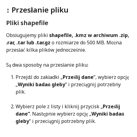
↕️ Przesłanie pliku
Pliki shapefile
Obsługujemy pliki 
shapefile, .kmz w archiwum .zip, 
.rar, .tar lub .tar.gz
 o rozmiarze do 500 MB. Można 
przesłać kilka plików jednocześnie. 
Są dwa sposoby na przesłanie pliku:
Przejdź do zakładki „
Prześlij dane
”, wybierz opcję 
„
Wyniki badań gleby
” i przeciągnij potrzebny 
plik.
Wybierz pole z listy i kliknij przycisk „
Prześlij 
dane”
. Następnie wybierz opcję „
Wyniki badań 
gleby
” i przeciągnij potrzebny plik.