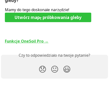
gleby?
Mamy do tego doskonałe narzędzie!
Utwórz mapę próbkowania gleby
Funkcje OneSoil Pro →
Czy to odpowiedziało na twoje pytanie?
😞
😐
😃