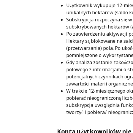
Użytkownik wykupuje 12-miesię
unikalnych hektarów (saldo ko
Subskrypcja rozpoczyna się w 
subskrybowanych hektarów (a
Po zatwierdzeniu aktywacji po
Hektary są blokowane na saldz
(przetwarzania) pola. Po ukoń
pomniejszone o wykorzystane
Gdy analiza zostanie zakończ
polowego z informacjami o stre
potencjalnych czynnikach ogra
zawartości materii organiczne
W trakcie 12-miesięcznego ok
pobierać nieograniczoną liczb
subskrypcja uwzględnia funkc
tworzyć i pobierać nieogranic
Konta użytkowników nie s