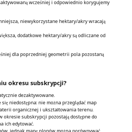
 aktywowaną wcześniej i odpowiednio korygujemy 
mniejsza, niewykorzystane hektary/akry wracają 
większa, dodatkowe hektary/akry są odliczane od 
niej dla poprzedniej geometrii pola pozostaną 
niu okresu subskrypcji? 
matycznie dezaktywowane.
e się niedostępna: nie można przeglądać map 
terii organicznej i ukształtowania terenu.
 okresie subskrypcji pozostają dostępne do 
a ich edytować.
onów, jednak mapę plonów można porównywać 