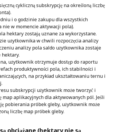
czną cykliczną subskrypcję na określoną liczbę 
nta).
dniu i o godzinie zakupu dla wszystkich 
 nie w momencie aktywacji pola).
la hektary zostają uznane za wykorzystane. 
ie użytkownika w chwili rozpoczęcia analizy 
czeniu analizy pola saldo użytkownika zostaje 
 hektary.
ona, użytkownik otrzymuje dostęp do raportu 
fach produktywności pola, ich stabilności i 
niczających, na przykład ukształtowaniu ternu i 
j.
resu subskrypcji użytkownik może tworzyć i 
ę map aplikacyjnych dla aktywowanych pól. Jeśli 
ję pobierania próbek gleby, użytkownik może 
zoną liczbę map próbek gleby.
ą obciążane (hektary nie są 