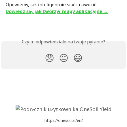
Opowiemy, jak inteligentnie siać i nawozić.
Dowiedz się, jak tworzyć mapy aplikacyjne →
Czy to odpowiedziało na twoje pytanie?
😞
😐
😃
https://onesoil.ai/en/