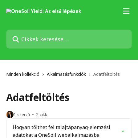
Ugrás a fő tartalomra
Cikkek keresése…
Minden kollekció
Alkalmazásfunkciók
Adatfeltöltés
Adatfeltöltés
1 szerző
2 cikk
Hogyan tölthet fel talajtápanyag-elemzési
adatokat a OneSoil webalkalmazásba