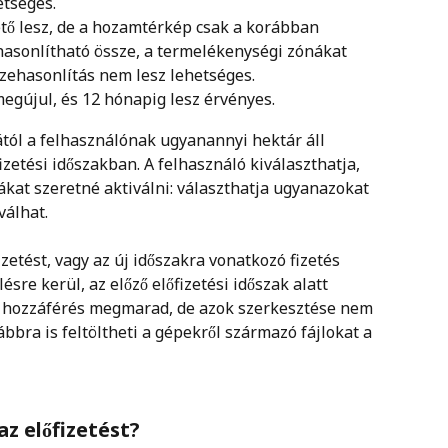
etséges.
ő lesz, de a hozamtérkép csak a korábban 
hasonlítható össze, a termelékenységi zónákat 
zehasonlítás nem lesz lehetséges.
egújul, és 12 hónapig lesz érvényes.
jától a felhasználónak ugyanannyi hektár áll 
izetési időszakban. A felhasználó kiválaszthatja, 
ákat szeretné aktiválni: választhatja ugyanazokat 
válhat.
zetést, vagy az új időszakra vonatkozó fizetés 
ésre kerül, az előző előfizetési időszak alatt 
ó hozzáférés megmarad, de azok szerkesztése nem 
ábbra is feltöltheti a gépekről származó fájlokat a 
z előfizetést? 