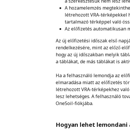
a szerkesztésük nem lesz leh
A hozamelemzés megtekinthet
létrehozott VRA-térképekkel 
tartalmazó térképpel való öss
Az előfizetés automatikusan m
Az új előfizetési időszak első nap
rendelkezésére, mint az előző előf
hogy az új időszakban melyik tábl
a táblákat, de más táblákat is akti
Ha a felhasználó lemondja az előfi
elmaradása miatt az előfizetés törl
létrehozott VRA-térképekhez val
lesz lehetséges. A felhasználó tov
OneSoil-fiókjába. 
Hogyan lehet lemondani a