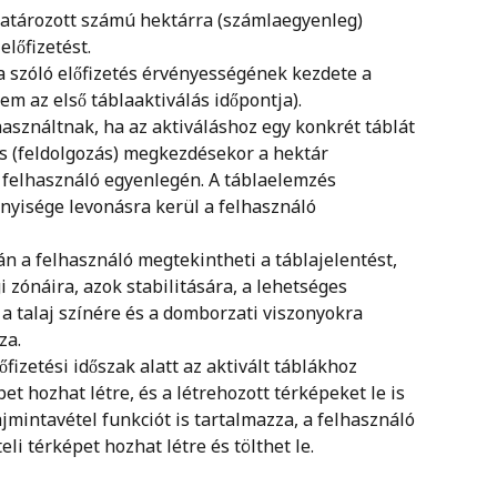
atározott számú hektárra (számlaegyenleg) 
lőfizetést. 
 szóló előfizetés érvényességének kezdete a 
em az első táblaaktiválás időpontja). 
használtnak, ha az aktiváláshoz egy konkrét táblát 
és (feldolgozás) megkezdésekor a hektár 
 felhasználó egyenlegén. A táblaelemzés 
nyisége levonásra kerül a felhasználó 
n a felhasználó megtekintheti a táblajelentést, 
 zónáira, azok stabilitására, a lehetséges 
 a talaj színére és a domborzati viszonyokra 
za.
fizetési időszak alatt az aktivált táblákhoz 
t hozhat létre, és a létrehozott térképeket le is 
lajmintavétel funkciót is tartalmazza, a felhasználó 
li térképet hozhat létre és tölthet le.