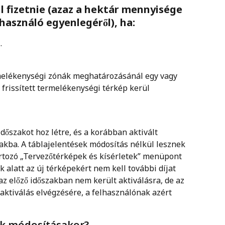
 fizetnie (azaz a hektár mennyisége 
használó egyenlegéről), ha:
. 
rmelékenységi zónák meghatározásánál egy vagy 
y frissített termelékenységi térkép kerül 
 időszakot hoz létre, és a korábban aktivált 
zakba. A táblajelentések módosítás nélkül lesznek 
artozó „Tervezőtérképek és kísérletek” menüpont 
ak alatt az új térképekért nem kell további díjat 
az előző időszakban nem került aktiválásra, de az 
aktiválás elvégzésére, a felhasználónak azért 
ok módosításakor?