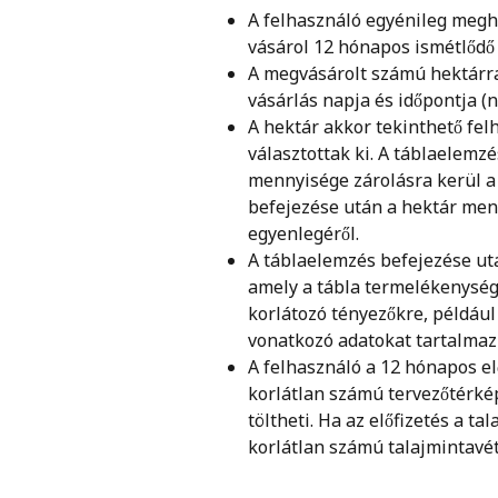
A felhasználó egyénileg megh
vásárol 12 hónapos ismétlődő e
A megvásárolt számú hektárra
vásárlás napja és időpontja (n
A hektár akkor tekinthető fel
választottak ki. A táblaelemz
mennyisége zárolásra kerül a
befejezése után a hektár men
egyenlegéről.
A táblaelemzés befejezése utá
amely a tábla termelékenységi
korlátozó tényezőkre, például
vonatkozó adatokat tartalmaz
A felhasználó a 12 hónapos elő
korlátlan számú tervezőtérképe
töltheti. Ha az előfizetés a ta
korlátlan számú talajmintavéte