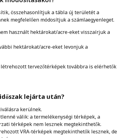
ítik, összehasonlítjuk a tábla új területét a 
ennek megfelelően módosítjuk a számlaegyenleget.
 nem használt hektárokat/acre-eket visszaírjuk a 
ovábbi hektárokat/acre-eket levonjuk a 
létrehozott tervezőtérképek továbbra is elérhetők 
 időszak lejárta után? 
iválásra kerülnek.
tlenné válik: a termelékenységi térképek, a 
rzati térképek nem lesznek megtekinthetők.
létrehozott VRA-térképek megtekinthetők lesznek, de 