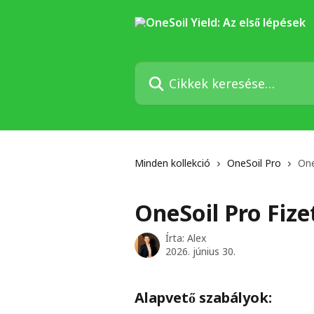
Ugrás a fő tartalomra
Cikkek keresése…
Minden kollekció
OneSoil Pro
One
OneSoil Pro Fize
Írta:
Alex
2026. június 30.
Alapvető szabályok: