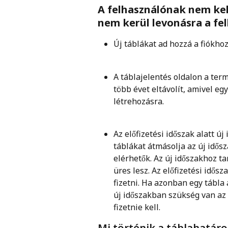
A felhasználónak nem kell
nem kerül levonásra a fel
Új táblákat ad hozzá a fiókhoz
A táblajelentés oldalon a te
több évet eltávolít, amivel eg
létrehozásra.
Az előfizetési időszak alatt új
táblákat átmásolja az új idős
elérhetők. Az új időszakhoz t
üres lesz. Az előfizetési idősz
fizetni. Ha azonban egy tábla 
új időszakban szükség van az 
fizetnie kell.
Mi történik a táblahatár