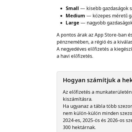
Small
 — kisebb gazdaságok 
Medium
 — közepes méretű 
Large
 — nagyobb gazdaságo
A pontos árak az App Store-ban és
pénznemében, a régió és a kiválas
A negyedéves előfizetés a kiegés
a havi előfizetés.
Hogyan számítjuk a hek
Az előfizetés a munkaterületén 
kiszámításra.
Ha ugyanaz a tábla több szezon
nem külön-külön minden szezonr
2024-es, 2025-ös és 2026-os sz
300 hektárnak.