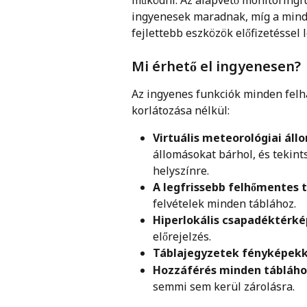
működni. Az alapvető monitoringf
ingyenesek maradnak, míg a mind
fejlettebb eszközök előfizetéssel 
Mi érhető el ingyenesen?
Az ingyenes funkciók minden felh
korlátozása nélkül:
Virtuális meteorológiai áll
állomásokat bárhol, és tekints
helyszínre.
A legfrissebb felhőmentes 
felvételek minden táblához.
Hiperlokális csapadéktérké
előrejelzés.
Táblajegyzetek fényképekke
Hozzáférés minden tábláho
semmi sem kerül zárolásra.