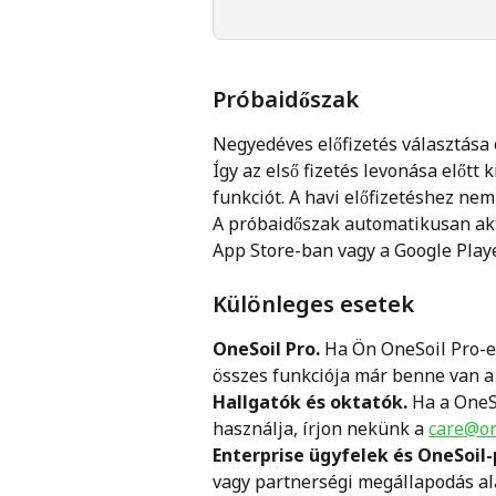
Próbaidőszak
Negyedéves előfizetés választása 
Így az első fizetés levonása előtt 
funkciót. A havi előfizetéshez nem
A próbaidőszak automatikusan akti
App Store-ban vagy a Google Play
Különleges esetek
OneSoil Pro.
 Ha Ön OneSoil Pro-e
összes funkciója már benne van a
Hallgatók és oktatók.
 Ha a OneS
használja, írjon nekünk a 
care@on
Enterprise ügyfelek és OneSoil
vagy partnerségi megállapodás ala