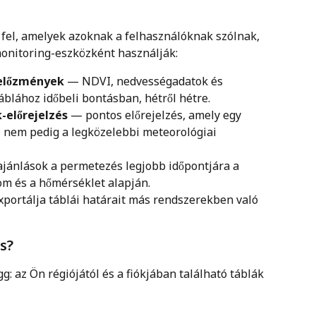
d fel, amelyek azoknak a felhasználóknak szólnak, 
monitoring-eszközként használják:
 előzmények
 — NDVI, nedvességadatok és 
blához időbeli bontásban, hétről hétre.
-előrejelzés
 — pontos előrejelzés, amely egy 
, nem pedig a legközelebbi meteorológiai 
ajánlások a permetezés legjobb időpontjára a 
lom és a hőmérséklet alapján.
xportálja táblái határait más rendszerekben való 
s?
gg: az Ön régiójától és a fiókjában található táblák 