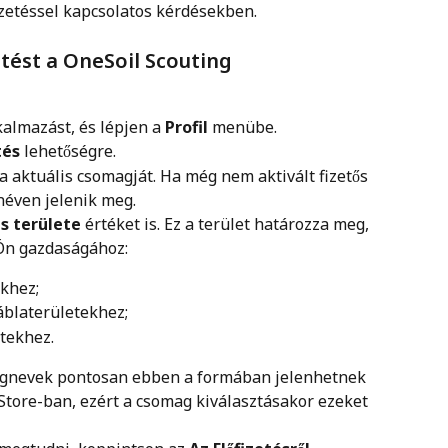
izetéssel kapcsolatos kérdésekben.
tést a OneSoil Scouting 
almazást, és lépjen a 
Profil
 menübe.
tés
 lehetőségre.
a aktuális csomagját. Ha még nem aktivált fizetős 
néven jelenik meg.
s területe
 értéket is. Ez a terület határozza meg, 
 Ön gazdaságához:
khez;
áblaterületekhez;
tekhez.
gnevek pontosan ebben a formában jelenhetnek 
tore-ban, ezért a csomag kiválasztásakor ezeket 