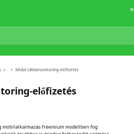
D
k
Mobil táblamonitoring-előfizetés
oring-előfizetés
ng mobilalkalmazás freemium modellben fog 