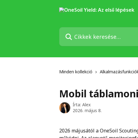
Ugrás a fő tartalomra
Cikkek keresése…
Minden kollekció
Alkalmazásfunkció
Mobil táblamonit
Írta:
Alex
2026. május 8.
2026 májusától a OneSoil Scouti