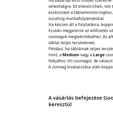
Ha vásárlás előtt többet szeretne
lehetőségre. Itt ellenőrizheti, mit
eszközöket a táblamonitoringhoz, 
scouting munkafolyamatokat.
Ha készen áll a folytatásra, koppi
Ezután megjelenik az előfizetés vá
csomagok megtekintéséhez. Az alk
táblái teljes területének.
Például, ha tábláinak teljes terül
limit, a 
Medium
 vagy a 
Large
 cso
fiókjához illő csomagot, de válasz
A csomag kiválasztása után koppi
A vásárlás befejezése Go
keresztül