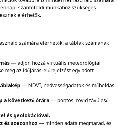
unkciók továbbra is minden felhasználó számára 
ennapi szántóföldi munkához szükséges 
lesznek elérhetők.
asználó számára elérhetők, a táblák számának 
omás
 — adjon hozzá virtuális meteorológiai 
e meg az időjárás-előrejelzést egy adott 
táblakép
 — NDVI, nedvességadatok és műholdas 
p a következő órára
 — pontos, rövid távú eső-
l és geolokációval.
z és szezonhoz
 — minden adata megmarad, és 