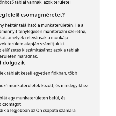
nböző táblái vannak, azok területei 
megfelelő csomagméretet?
ny hektár található a munkaterületén. Ha a 
 amennyit ténylegesen monitorozni szeretne, 
ákat, amelyek relevánsak a munkája 
k területe alapján számítjuk ki.
z előfizetés kiszámításához azok a táblák 
erületen maradnak.
l dolgozik
k tábláit kezeli egyetlen fiókban, több 
böző munkaterületek között, és mindegyikhez 
blát egy munkaterületen belül, és 
b csomagot.
ödik a legjobban az Ön csapata számára.