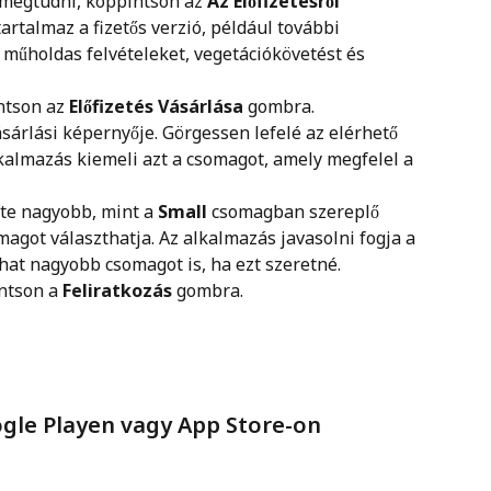
 megtudni, koppintson az 
Az Előfizetésről
 tartalmaz a fizetős verzió, például további 
műholdas felvételeket, vegetációkövetést és 
ntson az 
Előfizetés Vásárlása
 gombra.
sárlási képernyője. Görgessen lefelé az elérhető 
almazás kiemeli azt a csomagot, amely megfelel a 
ete nagyobb, mint a 
Small
 csomagban szereplő 
magot választhatja. Az alkalmazás javasolni fogja a 
that nagyobb csomagot is, ha ezt szeretné.
ntson a 
Feliratkozás
 gombra.
ogle Playen vagy App Store-on 