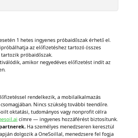
esetén 1 hetes ingyenes próbaidőszak érhető el. 
kipróbálhatja az előfizetéshez tartozó összes 
 tartozik próbaidőszak.
válódik, amikor negyedéves előfizetést indít az 
en.
lőfizetéssel rendelkezik, a mobilalkalmazás 
 csomagjában. Nincs szükség további teendőre.
oilt oktatási, tudományos vagy nonprofit célra 
esoil.ai
 címre — ingyenes hozzáférést biztosítunk.
-partnerek.
 Ha személyes menedzseren keresztül 
pján dolgozik a OneSoillal, menedzsere fel fogja 