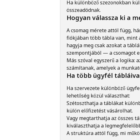
Ha különböző szezonokban külö
összeadódnak.
Hogyan válassza ki a 
A csomag mérete attól függ, há
fiókjában több tábla van, mint
hagyja meg csak azokat a tábl
szempontjából — a csomagot eze
Más szóval egyszerű a logika: a
számítanak, amelyek a munkat
Ha több ügyfél tábláiva
Ha szervezete különböző ügyfele
lehetőség közül választhat:
Szétoszthatja a táblákat külön
külön előfizetést vásárolhat.
Vagy megtarthatja az összes tá
kiválaszthatja a legmegfelelőb
A struktúra attól függ, mi műk