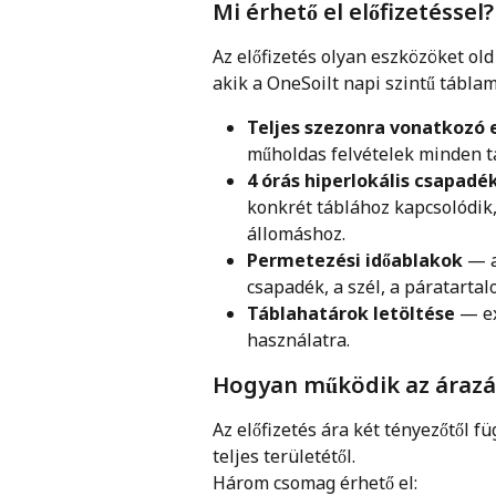
Mi érhető el előfizetéssel?
Az előfizetés olyan eszközöket ol
akik a OneSoilt napi szintű tábla
Teljes szezonra vonatkozó
műholdas felvételek minden tá
4 órás hiperlokális csapadék
konkrét táblához kapcsolódik
állomáshoz.
Permetezési időablakok
 — 
csapadék, a szél, a páratarta
Táblahatárok letöltése
 — e
használatra.
Hogyan működik az árazá
Az előfizetés ára két tényezőtől fü
teljes területétől.
Három csomag érhető el: