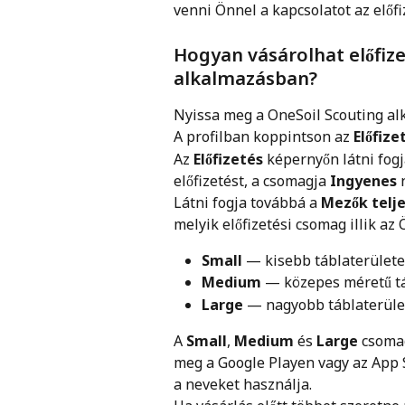
venni Önnel a kapcsolatot az előf
Hogyan vásárolhat előfize
alkalmazásban?
Nyissa meg a OneSoil Scouting alk
A profilban koppintson az 
Előfize
Az 
Előfizetés
 képernyőn látni fogj
előfizetést, a csomagja 
Ingyenes
 
Látni fogja továbbá a 
Mezők telje
melyik előfizetési csomag illik az
Small
 — kisebb táblaterülete
Medium
 — közepes méretű t
Large
 — nagyobb táblaterüle
A 
Small
, 
Medium
 és 
Large
 csoma
meg a Google Playen vagy az App S
a neveket használja.