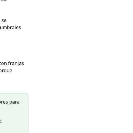
 se 
-umbrales 
con franjas 
porque 
ores para 
d.