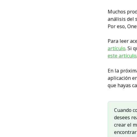
Muchos produ
análisis del 
Por eso, OneS
Para leer ac
artículo
. Si 
este artículo
En la próxim
aplicación en
que hayas ca
Cuando co
desees rea
crear el 
encontrará