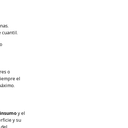
nas.
 cuantil.
o 
res o 
siempre el 
máximo.
e insumo
 y el 
ficie y su 
 del 