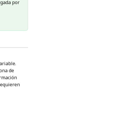
rgada por 
riable. 
ona de 
ormación 
requieren 