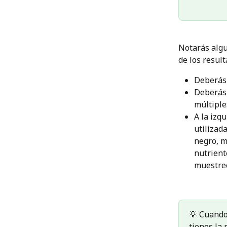
Notarás algu
de los result
Deberás 
Deberás 
múltiple
A la izq
utilizad
negro, m
nutrient
muestreo
💡 Cuando 
tienes la 