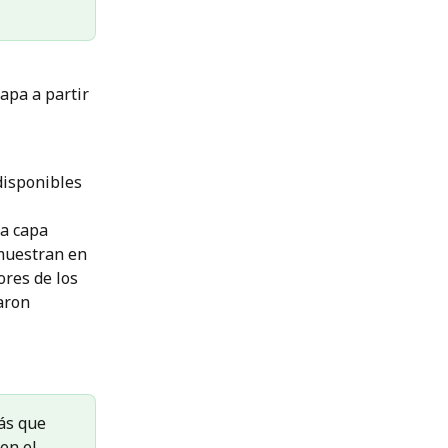
apa a partir 
disponibles 
la capa 
 muestran en 
ores de los 
aron 
ás que 
en el 