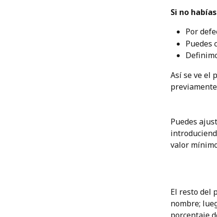
Si no había
Por defe
Puedes c
Definimo
Así se ve el
previamente 
Puedes ajust
introduciend
valor mínimo
El resto del 
nombre; lueg
porcentaje de