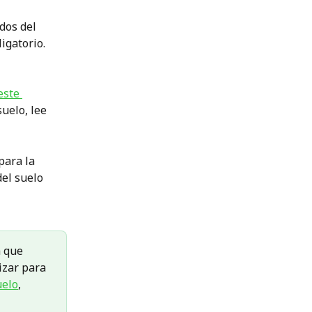
dos del 
igatorio. 
este 
uelo, lee 
para la 
el suelo 
 que 
izar para 
uelo
, 