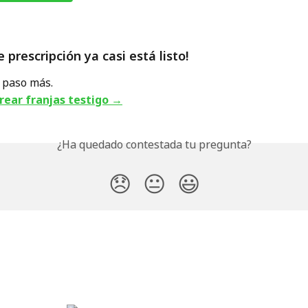
 prescripción ya casi está listo!
n paso más.
rear franjas testigo →
¿Ha quedado contestada tu pregunta?
😞
😐
😃