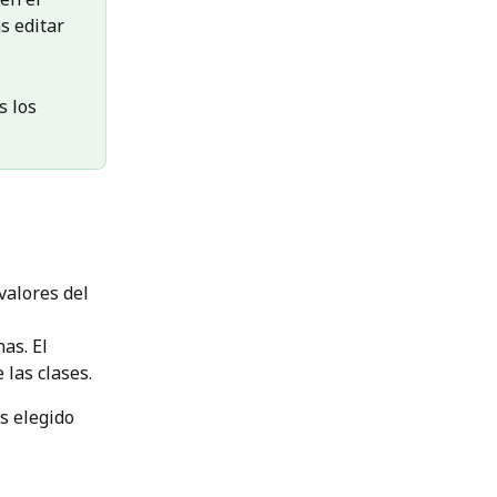
s editar 
 los 
valores del 
as. El 
 las clases.
s elegido 