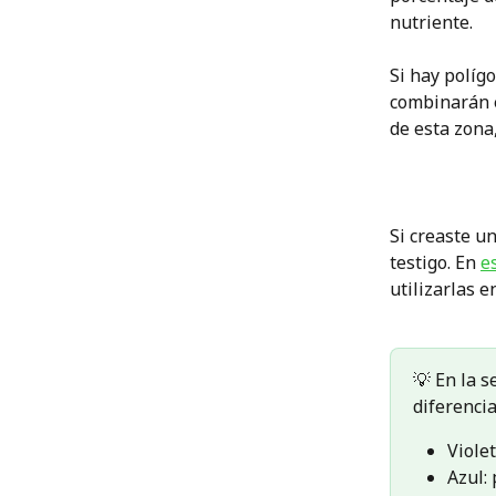
nutriente.
Si hay políg
combinarán 
de esta zona,
Si creaste u
testigo. En 
e
utilizarlas e
💡 En la s
diferenci
Viole
Azul: