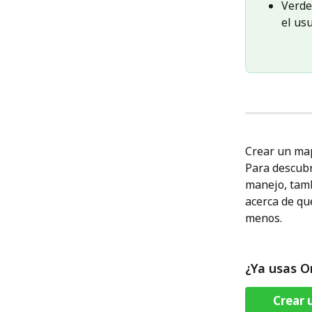
Verde
el usu
Crear un map
Para descubr
manejo, tamb
acerca de qu
menos.
¿Ya usas O
Crear