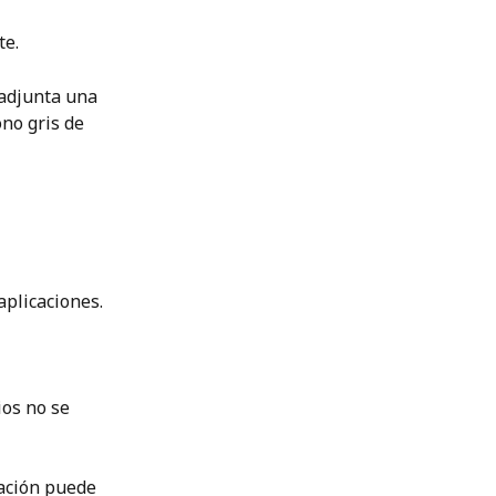
e. 
 adjunta una 
no gris de 
aplicaciones.
 
ios no se 
ación puede 