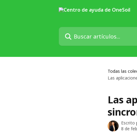
Ir al contenido principal
Buscar artículos...
Todas las cole
Las aplicacion
Las ap
sincr
Escrito
8 de fe