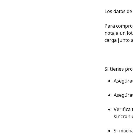
Los datos de
Para comprob
nota a un lot
carga junto 
Si tienes pr
Asegúrat
Asegúrat
Verifica
sincroni
Si mucha