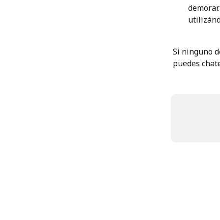
demorar.
utilizánd
Si ninguno de
puedes chate