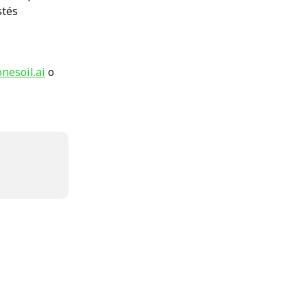
stés 
nesoil.ai
 o 