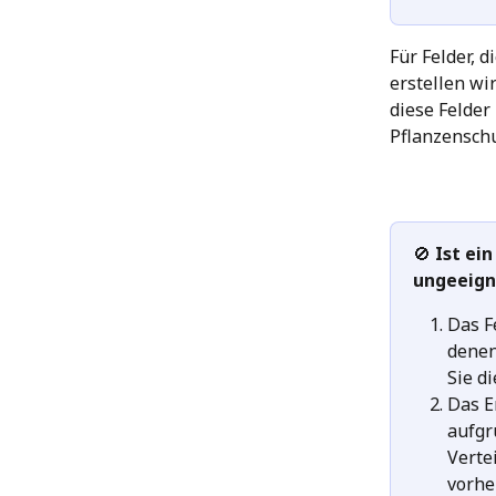
Für Felder, 
erstellen wi
diese Felder
Pflanzenschu
🚫 
Ist ei
ungeeign
Das F
denen
Sie d
Das E
aufgr
Verte
vorhe