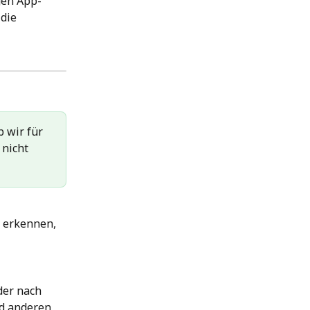
gen App-
die 
 wir für 
 nicht 
l erkennen, 
der nach 
nd anderen 