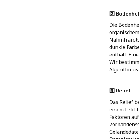
2️⃣ Bodenhel
Die Bodenhel
organischem 
Nahinfrarot
dunkle Farbe
enthält. Ein
Wir bestimme
Algorithmus 
3️⃣ Relief 
Das Relief b
einem Feld. 
Faktoren auf
Vorhandense
Geländedate