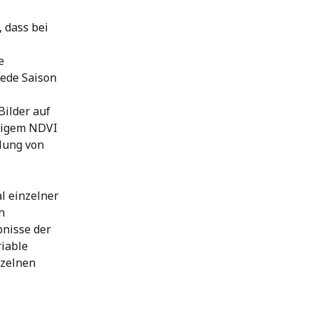
 dass bei 
e 
jede Saison 
ilder auf 
rigem NDVI 
lung von 
l einzelner 
n 
bnisse der 
iable 
nzelnen 