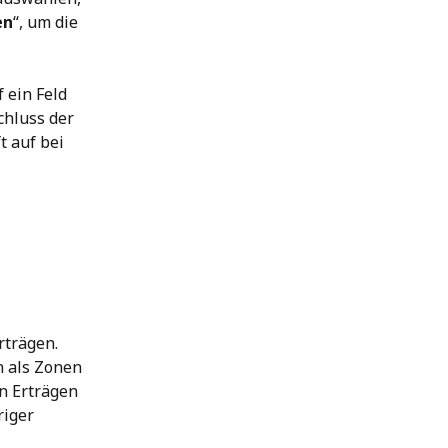
en
“, um die 
ein Feld 
chluss der 
 auf bei 
rträgen. 
 als Zonen 
n Erträgen 
iger 