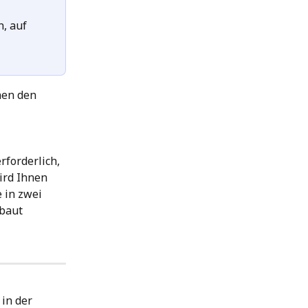
, auf 
nen den 
rforderlich, 
ird Ihnen 
 in zwei 
baut 
 in der 