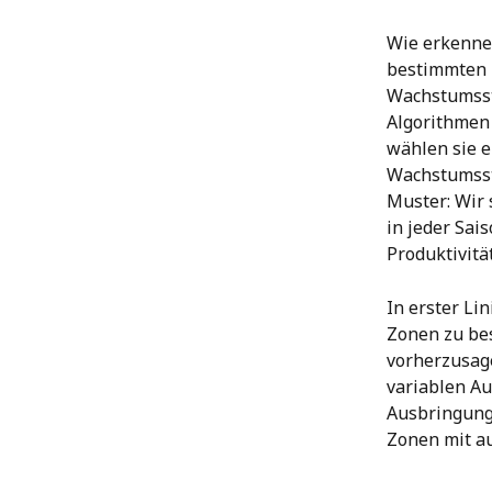
Wie erkennen
bestimmten 
Wachstumssta
Algorithmen 
wählen sie e
Wachstumssta
Muster: Wir
in jeder Sai
Produktivitä
In erster Li
Zonen zu be
vorherzusage
variablen Au
Ausbringung 
Zonen mit a