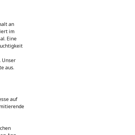
alt an 
ert im 
l. Eine 
uchtigkeit 
. Unser 
e aus.
sse auf 
imitierende 
chen 