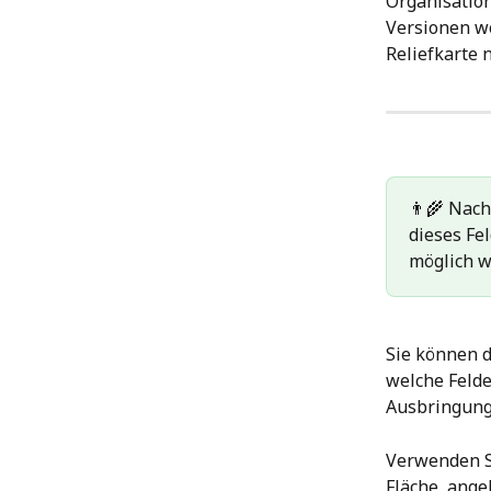
Organisation
Versionen w
Reliefkarte 
👨‍🌾 Nac
dieses Fel
möglich w
Sie können d
welche Felde
Ausbringungs
Verwenden S
Fläche, ange