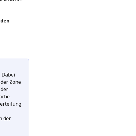
 
den
. Dabei 
eder Zone 
 der 
äche. 
erteilung 
n der 