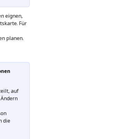
en eignen, 
skarte. Für 
en planen. 
onen 
ilt, auf 
 Ändern 
son 
 die 