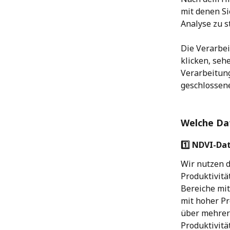
mit denen Si
Analyse zu s
Die Verarbei
klicken, seh
Verarbeitung
geschlossen
Welche Da
1️⃣ NDVI-Da
Wir nutzen d
Produktivitä
Bereiche mi
mit hoher Pr
über mehrere
Produktivitä