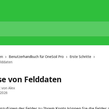
en
Benutzerhandbuch für OneSoil Pro
Erste Schritte
elddaten
se von Felddaten
t von
Alex
 2026
zufügen der Felder zu Ihrem Konto können Sie die Felder 