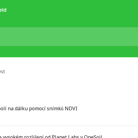
VI
 polí na dálku pomocí snímků NDVI
e vysokém rozlišení od Planet Labs v OneSoil