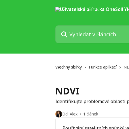
Přeskočit na hlavní obsah
Vyhledat v článcích…
Všechny sbírky
Funkce aplikací
ND
NDVI
Identifikujte problémové oblasti
Od: Alex
1 článek
Používání satelitních snímků v