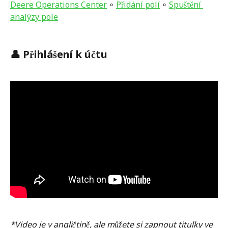
Deere Operations Center
 ∘ 
Přidání polí
 ∘ 
Spuštění 
analýzy pole
👤 Přihlášení k účtu 
*Video je v angličtině, ale můžete si zapnout titulky ve 