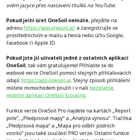
svém jazyce přes nastavení titulků na YouTube.
Pokud ještě účet OneSoil nemáte
, přejděte na 
adresu 
https://app.onesoil.ai/
 a zaregistrujte se 
prostřednictvím e-mailu a hesla nebo účtu Google, 
Facebook či Apple ID.
Pokud jste již uživateli jedné z ostatních aplikací 
OneSoil
, tak vám gratulujeme! Přihlaste se do 
webové verze OneSoil pomocí stejných přihlašovacích 
údajů: 
https://app.onesoil.ai
. Stejný způsob přihlášení 
můžete mimochodem použít i v naší 
bezplatné 
mobilní aplikaci OneSoil Scouting
.
Funkce verze OneSoil Pro najdete na kartách „Report 
pole“, „Předpisové mapy“ a „Analýza výnosu“. Tlačítka 
„Předpisová mapa“ a „Mapa pro odběr půdních 
vzorků“ jsou také součástí PRO verze. Ostatní funkce 