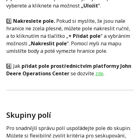
vyberete a kliknete na možnost 
„Uložit
“. 
3️⃣ 
Nakreslete pole.
 Pokud si myslíte, že jsou naše 
hranice ne zcela přesné, můžete pole nakreslit ručně, 
a to kliknutím na tlačítko „
+ Přidat pole
“ a vybráním 
možnosti „
Nakreslit pole
“. Pomocí myši na mapu 
umístěte body a poté vymezte hranice pole.
4️⃣ Jak 
přidat pole prostřednictvím platformy John 
Deere Operations Center
 se dozvíte 
zde
.
Skupiny polí
Pro snadnější správu polí uspořádejte pole do skupin. 
Můžete si flexibilně zvolit kritéria pro seskupování, 