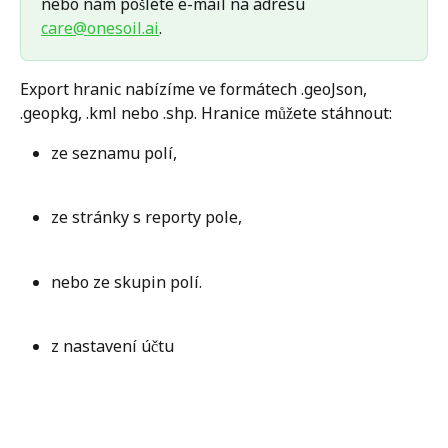
nebo nám pošlete e-mail na adresu 
care@onesoil.ai
.
Export hranic nabízíme ve formátech .geoJson, 
.geopkg, .kml nebo .shp. Hranice můžete stáhnout:
ze seznamu polí,
ze stránky s reporty pole,
nebo ze skupin polí. 
z nastavení účtu