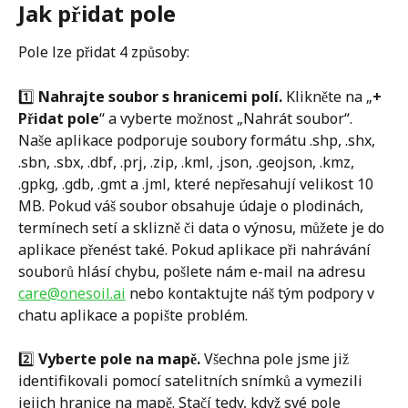
Jak přidat pole
Pole lze přidat 4 způsoby:
1️⃣ 
Nahrajte soubor s hranicemi polí. 
Klikněte na „
+ 
Přidat pole
“ a vyberte možnost „Nahrát soubor“. 
Naše aplikace podporuje soubory formátu .shp, .shx, 
.sbn, .sbx, .dbf, .prj, .zip, .kml, .json, .geojson, .kmz, 
.gpkg, .gdb, .gmt a .jml, které nepřesahují velikost 10 
MB. Pokud váš soubor obsahuje údaje o plodinách, 
termínech setí a sklizně či data o výnosu, můžete je do 
aplikace přenést také. Pokud aplikace při nahrávání 
souborů hlásí chybu, pošlete nám e-mail na adresu 
care@onesoil.ai
 nebo kontaktujte náš tým podpory v 
chatu aplikace a popište problém.
2️⃣ 
Vyberte pole na mapě. 
Všechna pole jsme již 
identifikovali pomocí satelitních snímků a vymezili 
jejich hranice na mapě. Stačí tedy, když své pole 