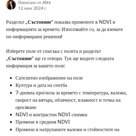
Написано от
Alex
12 юни 2024 г.
Разделът „
Състояние
“ показва промените в NDVI и 
информацията за времето. Използвайте го, за да вземате 
по-информирани решения! 
Изберете поле от списъка с полета и разделът 
„
Състояние
“ ще се отвори. Тук ще видите следната 
информация за вашето поле:
Сателитно изображение на поле 
Култура и дата на сеитба 
7-дневна прогноза за времето с температура, валежи, 
скорост на вятъра, облачност, влажност и точка на 
оросяване 
NDVI и контрастни NDVI снимки
Промени в средния NDVI 
Промени в натрупаните валежи и стойностите на 