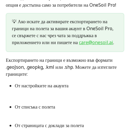
опция е достъпна само за потребители на OneSoil Pro!
💡 Ако искате да активирате експортирането на 
граници на полета за вашия акаунт в OneSoil Pro, 
се свържете с нас чрез чата за поддръжка в 
приложението или ни пишете на 
care@onesoil.ai
.
Експортирането на граници е възможно във формати 
.geoJson, .geopkg, .kml или .shp. Можете да изтеглите 
границите:
От настройките на акаунта
От списъка с полета
От страницата с доклади за полета