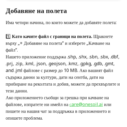
Добавяне на полета
Има четири начина, по които можете да добавяте полета:
1️⃣ 
Като качите файл с граници на полета.
 Щракнете 
върху „+ Добавяне на полета“ и изберете „Качване на 
файл“. 
Нашето приложение поддържа .shp, .shx, .sbn, .sbx, .dbf, 
.prj, .zip, .kml, .json, .geojson, .kmz, .gpkg, .gdb, .gmt, 
and .jml файлове с размер до 10 MB. Ако вашият файл 
съдържа данни за култури, дати на сеитба, дати на 
прибиране на реколтата и добив, можете да прехвърлите и 
тези данни. 
Ако приложението съобщи за грешка при качване на 
файлове, изпратете ни имейл на 
сare@onesoil.ai
 или 
пишете на нашия чат за поддръжка в приложението и 
опишете проблема.