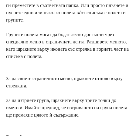
ги преместете в съответната папка. Или просто плъзнете и 
пуснете едно или няколко полета в/от списъка с полета и 
групите.
Групите полета могат да бъдат лесно достъпни чрез 
специално меню в страничната лента. Разширете менюто, 
като щракнете върху иконата със стрелка в горната част на 
списъка с полета. 
За да свиете страничното меню, щракнете отново върху 
стрелката.
За да изтриете група, щракнете върху трите точки до 
името ѝ. Имайте предвид, че изтриването на група полета 
ще премахне цялото ѝ съдържание.