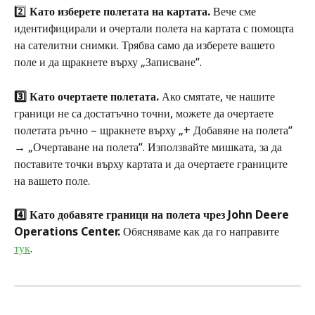
2️⃣ 
Като изберете полетата на картата. 
Вече сме 
идентифицирали и очертали полета на картата с помощта 
на сателитни снимки. Трябва само да изберете вашето 
поле и да щракнете върху „Записване“.
3️⃣ Като очертаете полетата. 
Ако смятате, че нашите 
граници не са достатъчно точни, можете да очертаете 
полетата ръчно – щракнете върху „+ Добавяне на полета“ 
→ „Очертаване на полета“. Използвайте мишката, за да 
поставите точки върху картата и да очертаете границите 
на вашето поле.
4️⃣ Като добавяте граници на полета чрез John Deere 
Operations Center. 
Обясняваме как да го направите 
тук
. 