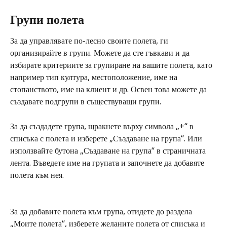
Групи полета
За да управлявате по-лесно своите полета, ги 
организирайте в групи. Можете да сте гъвкави и да 
избирате критериите за групиране на вашите полета, като 
например тип култура, местоположение, име на 
стопанството, име на клиент и др. Освен това можете да 
създавате подгрупи в съществуващи групи.
За да създадете група, щракнете върху символа „+“ в 
списъка с полета и изберете „Създаване на група“. Или 
използвайте бутона „Създаване на група“ в страничната 
лента. Въведете име на групата и започнете да добавяте 
полета към нея.
За да добавите полета към група, отидете до раздела 
„Моите полета“, изберете желаните полета от списъка и 